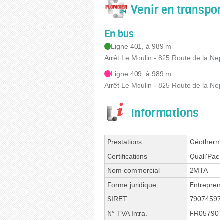
Venir en transp
En bus
Ligne 401, à 989 m
Arrêt Le Moulin - 825 Route de la N
Ligne 409, à 989 m
Arrêt Le Moulin - 825 Route de la N
Informations
Prestations
Géotherm
Certifications
Quali'Pa
Nom commercial
2MTA
Forme juridique
Entrepren
SIRET
7907459
N° TVA Intra.
FR05790