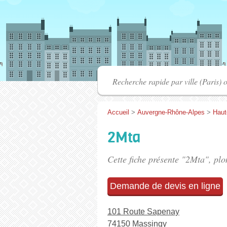
Accueil
>
Auvergne-Rhône-Alpes
>
Haut
2Mta
Cette fiche présente "2Mta", pl
Demande de devis en ligne
101 Route Sapenay
74150 Massingy