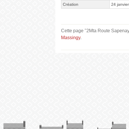
Création
24 janvie
Cette page "2Mta Route Sapenay" e
Massingy
.