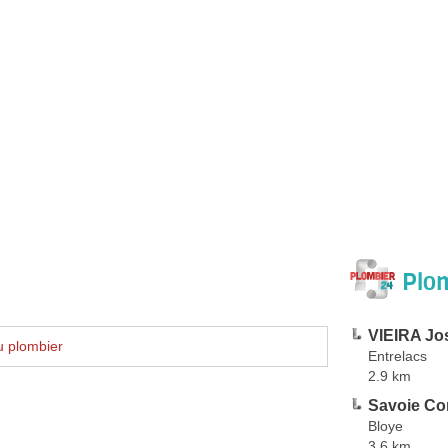
Plom
VIEIRA Jo
u plombier
Entrelacs
2.9 km
Savoie Co
Bloye
3.6 km