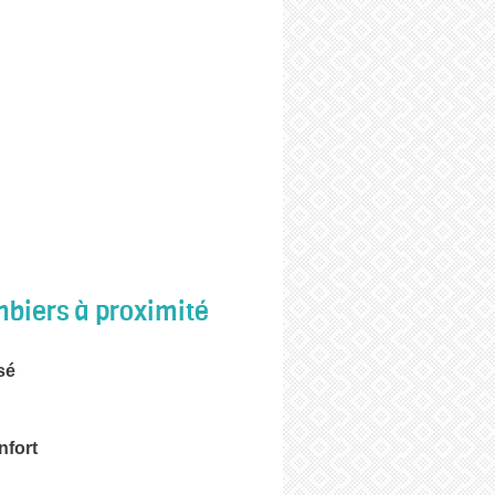
biers à proximité
sé
nfort