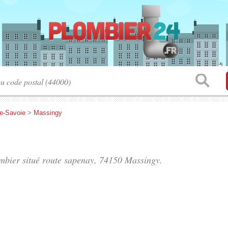
e-Savoie
>
Massingy
ombier situé
route sapenay
, 74150 Massingy.