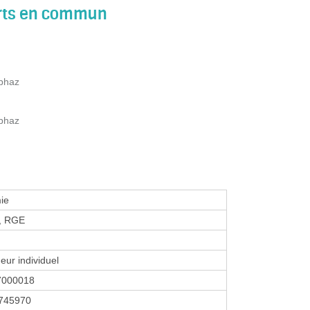
orts en commun
ephaz
ephaz
ie
c, RGE
eur individuel
7000018
745970