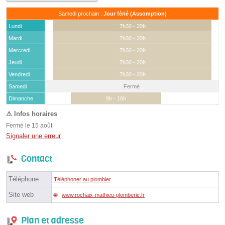
Samedi prochain :
Jour férié (Assomption)
Lundi
7h30 - 20h
Mardi
7h30 - 20h
Mercredi
7h30 - 20h
Jeudi
7h30 - 20h
Vendredi
7h30 - 20h
Samedi
Fermé
(15 août)
Dimanche
9h - 16h
Fermé le 15 août
Signaler une erreur
Contact
Téléphone
Téléphoner au plombier
Site web
www.rochaix-mathieu-plomberie.fr
Plan et adresse