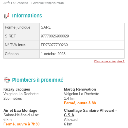
Arrêt La Croisette - 1 Avenue françois milan
Informations
Forme juridique
SARL
SIRET
97770026900029
N° TVA Intra.
FR75977700269
Création
1 octobre 2023
C'est votre entreprise ?
Plombiers à proximité
Kuzay Jacques
Marcq Renovation
Valgelon-La Rochette
Valgelon-La Rochette
255 mètres
1.4 km
Fermé, ouvre à 8h
Air et Eau Montage
Chauffage Sanitaire Allevard -
Sainte-Hélène-du-Lac
C.S.A
6 km
Allevard
Fermé, ouvre à 7h30
6 km