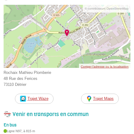
© contributeurs OpenStreetMap
Corriger l’adresse ou la localisation
Rochaix Mathieu Plomberie
48 Rue des Ferices
73110 Détrier
Trajet Waze
Trajet Maps
Venir en transports en commun
En bus
Ligne N97, à 815 m