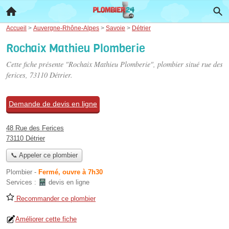
Accueil
>
Auvergne-Rhône-Alpes
>
Savoie
>
Détrier
Rochaix Mathieu Plomberie
Cette fiche présente "Rochaix Mathieu Plomberie", plombier situé
rue des
ferices
, 73110 Détrier.
Demande de devis en ligne
48 Rue des Ferices
73110 Détrier
📞 Appeler ce plombier
Plombier
-
Fermé, ouvre à 7h30
Services :
devis en ligne
Recommander ce plombier
Améliorer cette fiche