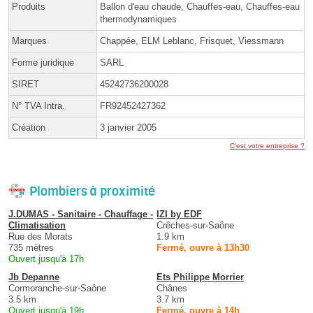
Produits
Ballon d'eau chaude, Chauffes-eau, Chauffes-eau
thermodynamiques
Marques
Chappée, ELM Leblanc, Frisquet, Viessmann
Forme juridique
SARL
SIRET
45242736200028
N° TVA Intra.
FR92452427362
Création
3 janvier 2005
C'est votre entreprise ?
Plombiers à proximité
J.DUMAS - Sanitaire - Chauffage -
IZI by EDF
Climatisation
Crêches-sur-Saône
Rue des Morats
1.9 km
735 mètres
Fermé, ouvre à 13h30
Ouvert jusqu'à 17h
Jb Depanne
Ets Philippe Morrier
Cormoranche-sur-Saône
Chânes
3.5 km
3.7 km
Ouvert jusqu'à 19h
Fermé, ouvre à 14h