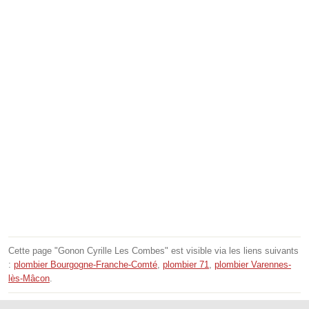
Cette page "Gonon Cyrille Les Combes" est visible via les liens suivants
:
plombier Bourgogne-Franche-Comté
,
plombier 71
,
plombier Varennes-
lès-Mâcon
.