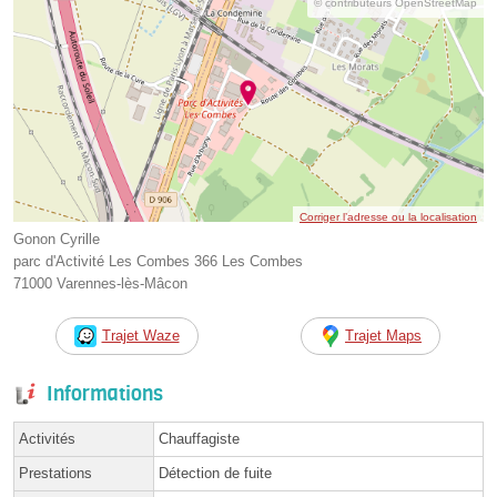
© contributeurs OpenStreetMap
Corriger l’adresse ou la localisation
Gonon Cyrille
parc d'Activité Les Combes 366 Les Combes
71000 Varennes-lès-Mâcon
Trajet Waze
Trajet Maps
Informations
Activités
Chauffagiste
Prestations
Détection de fuite