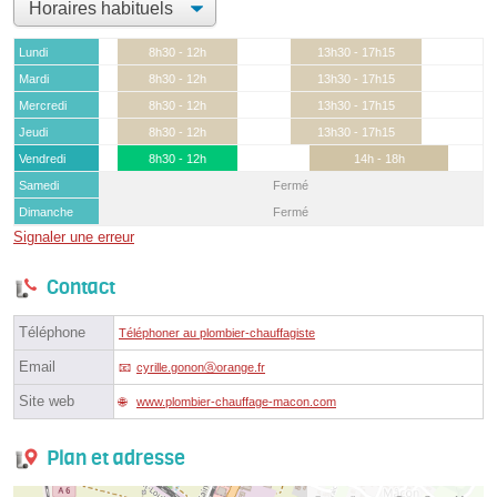
Lundi
8h30 - 12h
13h30 - 17h15
Mardi
8h30 - 12h
13h30 - 17h15
Mercredi
8h30 - 12h
13h30 - 17h15
Jeudi
8h30 - 12h
13h30 - 17h15
Vendredi
8h30 - 12h
14h - 18h
Samedi
Fermé
Dimanche
Fermé
Signaler une erreur
Contact
Téléphone
Téléphoner au plombier-chauffagiste
Email
cyrille.gononⓐorange.fr
Site web
www.plombier-chauffage-macon.com
Plan et adresse