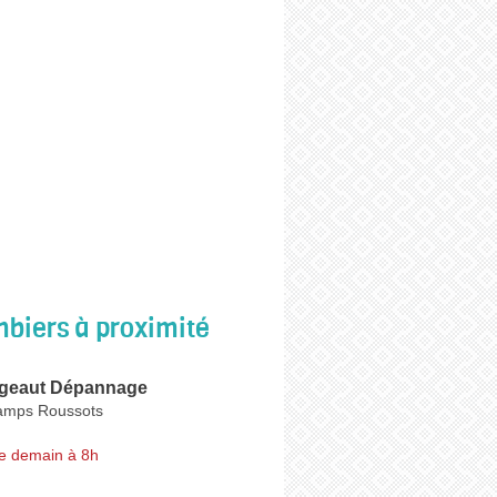
biers à proximité
ugeaut Dépannage
amps Roussots
e demain à 8h