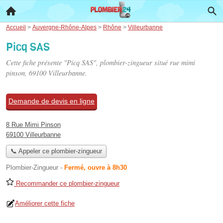
Accueil
>
Auvergne-Rhône-Alpes
>
Rhône
>
Villeurbanne
Picq SAS
Cette fiche présente "Picq SAS", plombier-zingueur situé
rue mimi
pinson
, 69100 Villeurbanne.
Demande de devis en ligne
8 Rue Mimi Pinson
69100 Villeurbanne
📞 Appeler ce plombier-zingueur
Plombier-Zingueur
-
Fermé, ouvre à 8h30
Recommander ce plombier-zingueur
Améliorer cette fiche