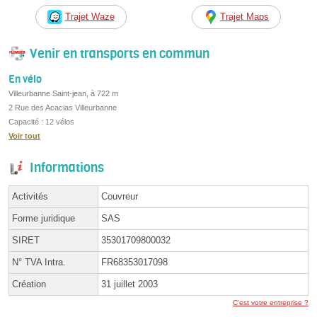
Trajet Waze
Trajet Maps
Venir en transports en commun
En vélo
Villeurbanne Saint-jean, à 722 m
2 Rue des Acacias Villeurbanne
Capacité : 12 vélos
Voir tout
Informations
Activités
Couvreur
Forme juridique
SAS
SIRET
35301709800032
N° TVA Intra.
FR68353017098
Création
31 juillet 2003
C'est votre entreprise ?