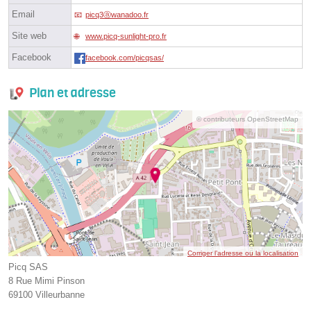
Email
picq3ⓐwanadoo.fr
Site web
www.picq-sunlight-pro.fr
Facebook
facebook.com/picqsas/
Plan et adresse
© contributeurs OpenStreetMap
Corriger l’adresse ou la localisation
Picq SAS
8 Rue Mimi Pinson
69100 Villeurbanne