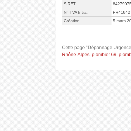
SIRET
8427907
N° TVA Intra.
FR41842
Création
5 mars 2
Cette page "Dépannage Urgence P
Rhône-Alpes
,
plombier 69
,
plomb