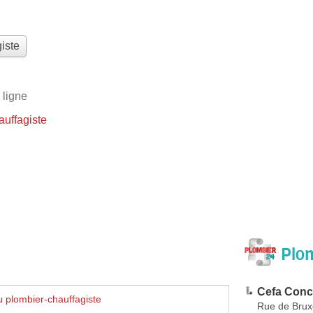
iste
 ligne
uffagiste
Plom
Cefa Conc
 plombier-chauffagiste
Rue de Brux