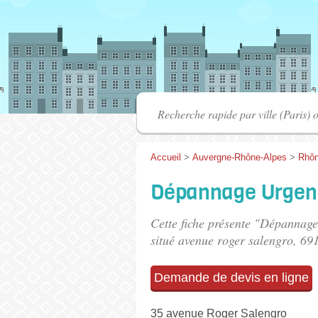
Accueil
>
Auvergne-Rhône-Alpes
>
Rhô
Dépannage Urgen
Cette fiche présente "Dépannag
situé
avenue roger salengro
, 69
Demande de devis en ligne
35 avenue Roger Salengro