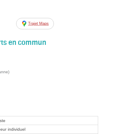
Trajet Maps
orts en commun
anne)
ste
eur individuel