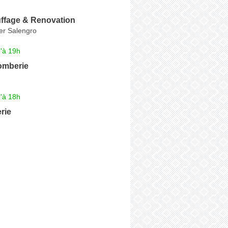
ffage & Renovation
r Salengro
'à 19h
omberie
'à 18h
rie