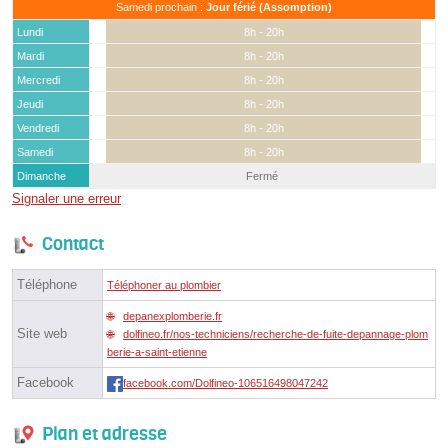
Samedi prochain :
Jour férié (Assomption)
Lundi
8h - 20h
Mardi
8h - 20h
Mercredi
8h - 20h
Jeudi
8h - 20h
Vendredi
8h - 20h
Samedi
8h - 20h
Dimanche
Fermé
Signaler une erreur
Contact
Téléphone
Téléphoner au plombier
depanexplomberie.fr
Site web
dolfineo.fr/nos-techniciens/recherche-de-fuite-depannage-plom
berie-a-saint-etienne
Facebook
facebook.com/Dolfineo-106516498047242
Plan et adresse