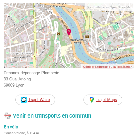
© contributeurs OpenStreetMap
Corriger l’adresse ou la localisation
Depanex dépannage Plomberie
33 Quai Arloing
69009 Lyon
Trajet Waze
Trajet Maps
Venir en transports en commun
En vélo
Conservatoire, à 134 m