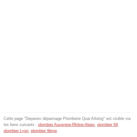
Cette page "Depanex dépannage Plomberie Quai Arloing" est visible via
les liens suivants :
plombier Auvergne-Rhône-Alpes
,
plombier 69
,
plombier Lyon
,
plombier 9ème
.