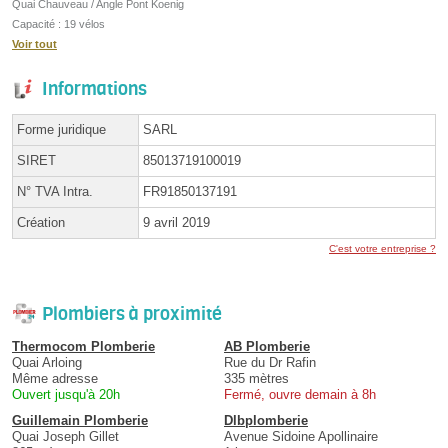
Quai Chauveau / Angle Pont Koenig
Capacité : 19 vélos
Voir tout
Informations
Forme juridique
SARL
SIRET
85013719100019
N° TVA Intra.
FR91850137191
Création
9 avril 2019
C'est votre entreprise ?
Plombiers à proximité
Thermocom Plomberie
AB Plomberie
Quai Arloing
Rue du Dr Rafin
Même adresse
335 mètres
Ouvert jusqu'à 20h
Fermé, ouvre demain à 8h
Guillemain Plomberie
Dlbplomberie
Quai Joseph Gillet
Avenue Sidoine Apollinaire