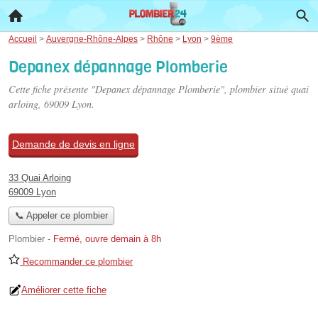
Accueil
>
Auvergne-Rhône-Alpes
>
Rhône
>
Lyon
>
9ème
Depanex dépannage Plomberie
Cette fiche présente "Depanex dépannage Plomberie", plombier situé
quai
arloing
, 69009 Lyon.
Demande de devis en ligne
33 Quai Arloing
69009 Lyon
📞 Appeler ce plombier
Plombier
-
Fermé, ouvre demain à 8h
Recommander ce plombier
Améliorer cette fiche