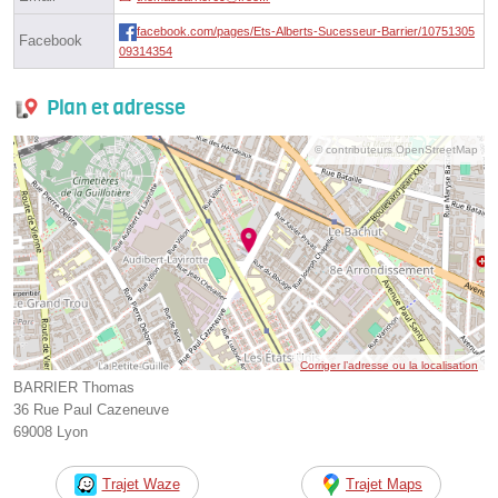
facebook.com/pages/Ets-Alberts-Sucesseur-Barrier/10751305
Facebook
09314354
Plan et adresse
© contributeurs OpenStreetMap
Corriger l’adresse ou la localisation
BARRIER Thomas
36 Rue Paul Cazeneuve
69008 Lyon
Trajet Waze
Trajet Maps