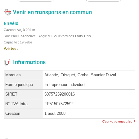
Venir en transports en commun
En vélo
Cazeneuve, à 204 m
Rue Paul Cazeneuve - Angle du Boulevard des Etats-Unis
Capacité : 19 vélos
Voir tout
Informations
Marques
Atlantic, Frisquet, Grohe, Saunier Duval
Forme juridique
Entrepreneur individuel
SIRET
50757259200016
N° TVA Intra.
FR51507572592
Création
1 août 2008
C'est votre entreprise ?