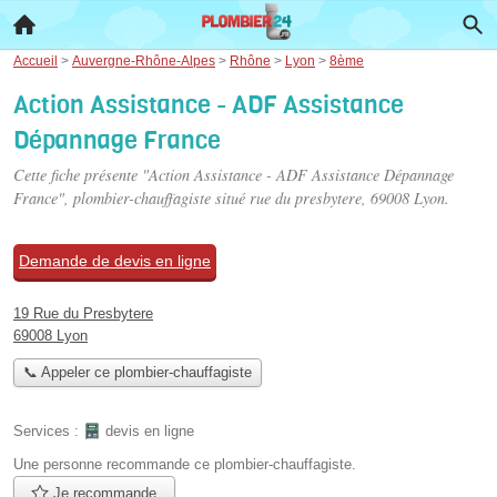
Accueil
>
Auvergne-Rhône-Alpes
>
Rhône
>
Lyon
>
8ème
Action Assistance - ADF Assistance
Dépannage France
Cette fiche présente "Action Assistance - ADF Assistance Dépannage
France", plombier-chauffagiste situé
rue du presbytere
, 69008 Lyon.
Demande de devis en ligne
19 Rue du Presbytere
69008 Lyon
📞 Appeler ce plombier-chauffagiste
Services :
devis en ligne
Une personne
recommande
ce plombier-chauffagiste.
Je recommande