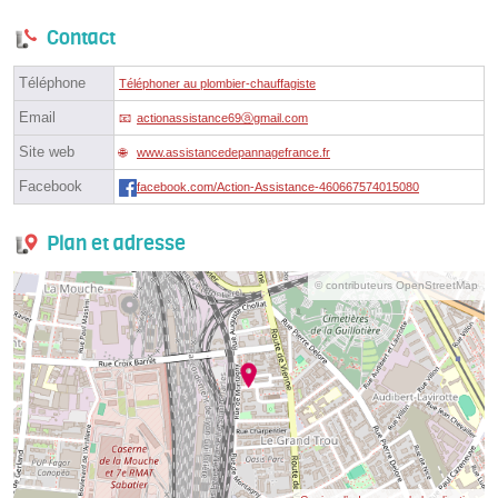
Contact
Téléphone
Téléphoner au plombier-chauffagiste
Email
actionassistance69ⓐgmail.com
Site web
www.assistancedepannagefrance.fr
Facebook
facebook.com/Action-Assistance-460667574015080
Plan et adresse
© contributeurs OpenStreetMap