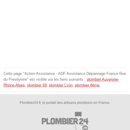
Cette page "Action Assistance - ADF Assistance Dépannage France Rue
du Presbytere" est visible via les liens suivants :
plombier Auvergne-
Rhône-Alpes
,
plombier 69
,
plombier Lyon
,
plombier 8ème
.
Plombier24.fr, le portail des artisans plombiers en France.