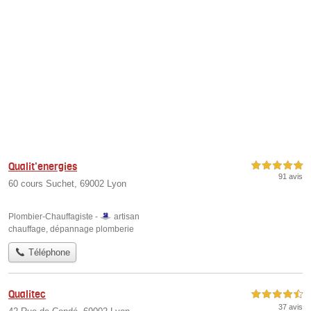
Qualit'energies
5,0 étoiles sur 5
91 avis
60 cours Suchet, 69002 Lyon
Plombier-Chauffagiste -
artisan
chauffage
,
dépannage plomberie
Téléphone
Qualitec
4,5 étoiles sur 5
37 avis