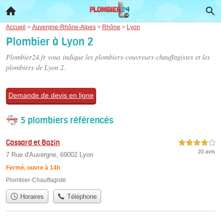
Accueil
>
Auvergne-Rhône-Alpes
>
Rhône
>
Lyon
Plombier à Lyon 2
Plombier24.fr vous indique les plombiers-couvreurs-chauffagistes et les
plombiers de Lyon 2
.
Demande de devis en ligne
5 plombiers référencés
Cassard et Bazin
4,0 étoiles sur 5
20 avis
7 Rue d'Auvergne, 69002 Lyon
Fermé, ouvre à 14h
Plombier-Chauffagiste
Horaires
Téléphone