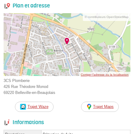
Plan et adresse
© contributeurs OpenStreetMap
Corriger l’adresse ou la localisation
3CS Plomberie
426 Rue Théodore Monod
69220 Belleville-en-Beaujolais
Trajet Waze
Trajet Maps
Informations