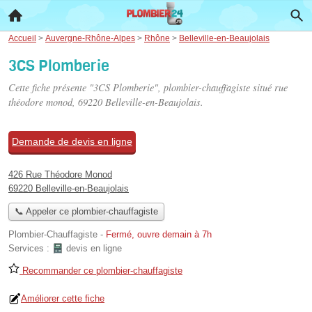
Accueil
>
Auvergne-Rhône-Alpes
>
Rhône
>
Belleville-en-Beaujolais
3CS Plomberie
Cette fiche présente "3CS Plomberie", plombier-chauffagiste situé
rue
théodore monod
, 69220 Belleville-en-Beaujolais.
Demande de devis en ligne
426 Rue Théodore Monod
69220 Belleville-en-Beaujolais
📞 Appeler ce plombier-chauffagiste
Plombier-Chauffagiste
-
Fermé, ouvre demain à 7h
Services :
devis en ligne
Recommander ce plombier-chauffagiste
Améliorer cette fiche