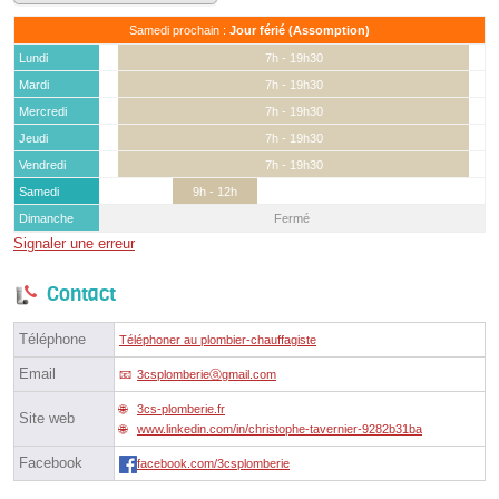
Samedi prochain :
Jour férié (Assomption)
Lundi
7h - 19h30
Mardi
7h - 19h30
Mercredi
7h - 19h30
Jeudi
7h - 19h30
Vendredi
7h - 19h30
Samedi
9h - 12h
Dimanche
Fermé
Signaler une erreur
Contact
Téléphone
Téléphoner au plombier-chauffagiste
Email
3csplomberieⓐgmail.com
3cs-plomberie.fr
Site web
www.linkedin.com/in/christophe-tavernier-9282b31ba
Facebook
facebook.com/3csplomberie