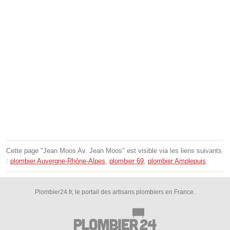
Cette page "Jean Moos Av. Jean Moos" est visible via les liens suivants
:
plombier Auvergne-Rhône-Alpes
,
plombier 69
,
plombier Amplepuis
.
Plombier24.fr, le portail des artisans plombiers en France.