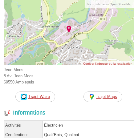
© contributeurs OpenStreetMap
Corriger l’adresse ou la localisation
Jean Moos
8 Av. Jean Moos
69550 Amplepuis
Trajet Waze
Trajet Maps
Informations
Activités
Électricien
Certifications
Quali'Bois, Qualibat