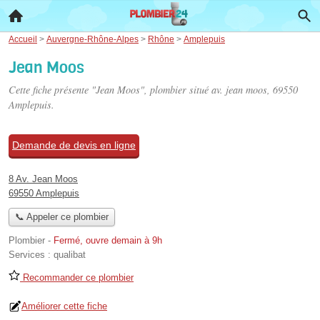
Accueil
>
Auvergne-Rhône-Alpes
>
Rhône
>
Amplepuis
Jean Moos
Cette fiche présente "Jean Moos", plombier situé
av. jean moos
, 69550
Amplepuis.
Demande de devis en ligne
8 Av. Jean Moos
69550 Amplepuis
📞 Appeler ce plombier
Plombier
-
Fermé, ouvre demain à 9h
Services :
qualibat
Recommander ce plombier
Améliorer cette fiche