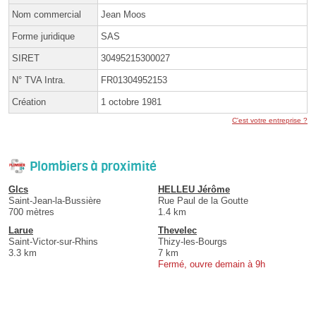
Nom commercial
Jean Moos
Forme juridique
SAS
SIRET
30495215300027
N° TVA Intra.
FR01304952153
Création
1 octobre 1981
C'est votre entreprise ?
Plombiers à proximité
Glcs
HELLEU Jérôme
Saint-Jean-la-Bussière
Rue Paul de la Goutte
700 mètres
1.4 km
Larue
Thevelec
Saint-Victor-sur-Rhins
Thizy-les-Bourgs
3.3 km
7 km
Fermé, ouvre demain à 9h