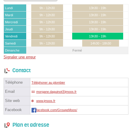
Lundi
9h - 12h30
13h30 - 19h
Mardi
9h - 12h30
13h30 - 19h
Mercredi
9h - 12h30
13h30 - 19h
Jeudi
9h - 12h30
13h30 - 19h
Vendredi
9h - 12h30
13h30 - 19h
Samedi
9h - 12h30
14h30 - 18h30
Dimanche
Fermé
Signaler une erreur
Contact
Téléphone
Téléphoner au plombier
Email
morgane.daguinotⓐjmoos.fr
Site web
www.jmoos.fr
Facebook
facebook.com/GroupeMoos/
Plan et adresse