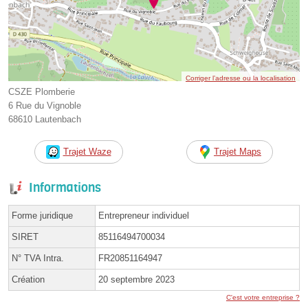
Corriger l’adresse ou la localisation
CSZE Plomberie
6 Rue du Vignoble
68610 Lautenbach
Trajet Waze
Trajet Maps
Informations
Forme juridique
Entrepreneur individuel
SIRET
85116494700034
N° TVA Intra.
FR20851164947
Création
20 septembre 2023
C'est votre entreprise ?