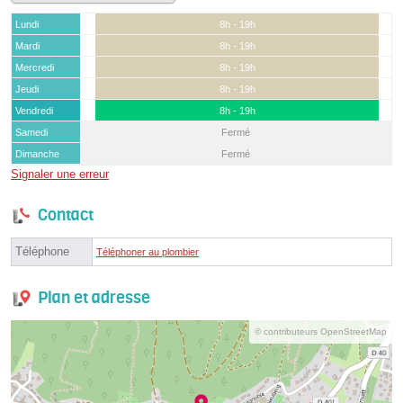
Lundi
8h - 19h
Mardi
8h - 19h
Mercredi
8h - 19h
Jeudi
8h - 19h
Vendredi
8h - 19h
Samedi
Fermé
Dimanche
Fermé
Signaler une erreur
Contact
Téléphone
Téléphoner au plombier
Plan et adresse
© contributeurs OpenStreetMap