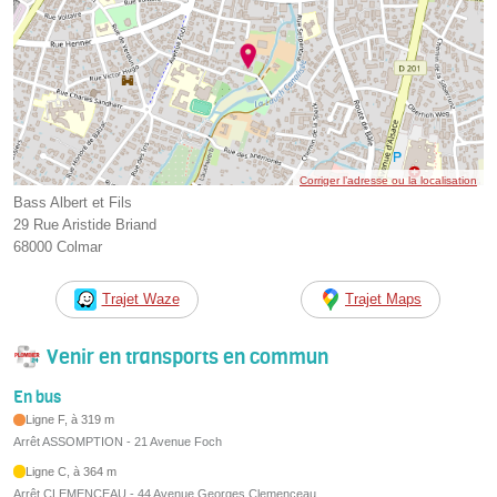
Corriger l’adresse ou la localisation
Bass Albert et Fils
29 Rue Aristide Briand
68000 Colmar
Trajet Waze
Trajet Maps
Venir en transports en commun
En bus
Ligne F, à 319 m
Arrêt ASSOMPTION - 21 Avenue Foch
Ligne C, à 364 m
Arrêt CLEMENCEAU - 44 Avenue Georges Clemenceau