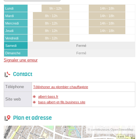
Lundi
9h - 12h
14h - 18h
Mardi
8h - 12h
14h - 18h
Mercredi
8h - 12h
14h - 18h
Jeudi
8h - 12h
14h - 18h
Vendredi
8h - 12h
Samedi
Fermé
Dimanche
Fermé
Signaler une erreur
Contact
Téléphone
Téléphoner au plombier-chauffagiste
albert-bass.fr
Site web
bass-albert-et-fils.business.site
Plan et adresse
© contributeurs OpenStreetMap