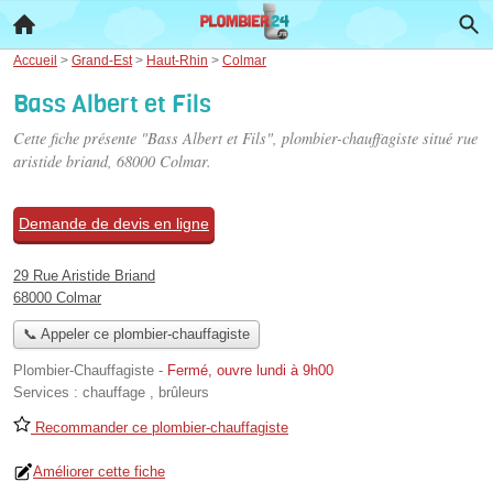
Accueil
>
Grand-Est
>
Haut-Rhin
>
Colmar
Bass Albert et Fils
Cette fiche présente "Bass Albert et Fils", plombier-chauffagiste situé
rue
aristide briand
, 68000 Colmar.
Demande de devis en ligne
29 Rue Aristide Briand
68000 Colmar
📞 Appeler ce plombier-chauffagiste
Plombier-Chauffagiste
-
Fermé, ouvre lundi à 9h00
Services :
chauffage
,
brûleurs
Recommander ce plombier-chauffagiste
Améliorer cette fiche