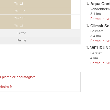
Aqua Conf
7h - 18h
Vendenheim
7h - 18h
3.1 km
Fermé, ouvr
7h - 18h
Climair So
7h - 18h
Brumath
Fermé
3.4 km
Fermé, ouvr
Fermé
WEHRUNG
Berstett
4 km
Fermé, ouvr
 plombier-chauffagiste
taire.fr