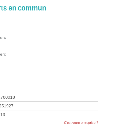
orts en commun
lerc
lerc
2700018
251927
013
C'est votre entreprise ?