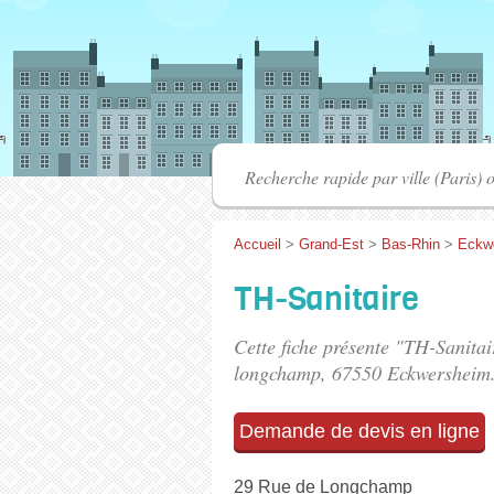
Accueil
>
Grand-Est
>
Bas-Rhin
>
Eckw
TH-Sanitaire
Cette fiche présente "TH-Sanitai
longchamp
, 67550 Eckwersheim
Demande de devis en ligne
29 Rue de Longchamp