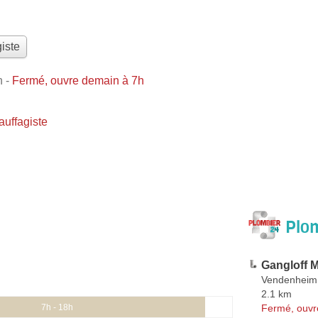
iste
n
-
Fermé, ouvre demain à 7h
uffagiste
Plom
Gangloff 
Vendenheim
2.1 km
Fermé, ouvr
7h - 18h