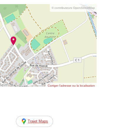
© contributeurs OpenStreetMap
Corriger l’adresse ou la localisation
Trajet Maps