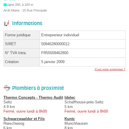
Ligne 330, à 103 m
Arrêt Mairie - 25 Rue Principale
Informations
Forme juridique
Entrepreneur individuel
SIRET
50946280000012
N° TVA Intra.
FR55509462800
Création
5 janvier 2009
C'est votre entreprise ?
Plombiers à proximité
Thermo Concepts - Thermo Audit
Idelec
Seltz
Schaffhouse-près-Seltz
4.9 km
5 km
Fermé, ouvre lundi à 8h00
Fermé, ouvre lundi à 8h00
Schwarzwaelder et Fils
Kuntz
Rœschwoog
Munchhausen
6 km
8 km