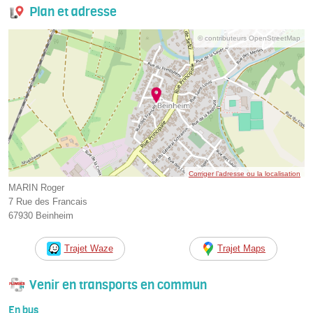
Plan et adresse
© contributeurs OpenStreetMap
Corriger l’adresse ou la localisation
MARIN Roger
7 Rue des Francais
67930 Beinheim
Trajet Waze
Trajet Maps
Venir en transports en commun
En bus