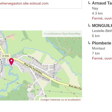
Arnaud T
ehervegaston.site-solocal.com
Nay
4.3 km
Fermé, ouvr
MONGUILH
Lestelle-Bé
© contributeurs OpenStreetMap
6 km
Plomberie 
Montaut
7 km
Fermé, ouvr
Corriger l’adresse ou la localisation