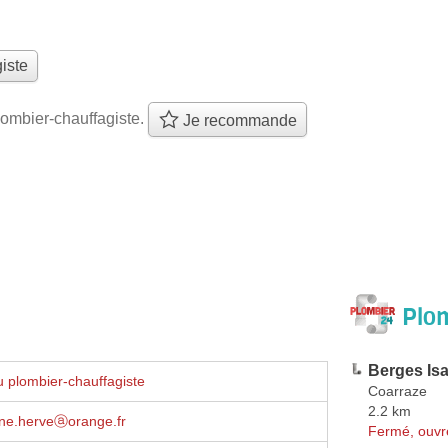
iste
ombier-chauffagiste.
Je recommande
Plom
Berges Isa
 plombier-chauffagiste
Coarraze
2.2 km
nne.herveⓐorange.fr
Fermé, ouvr