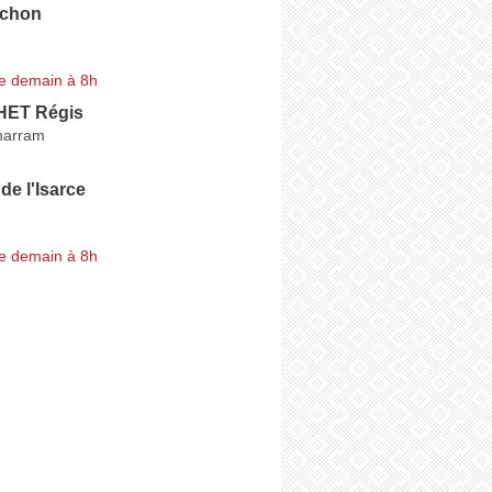
achon
e demain à 8h
ET Régis
tharram
de l'Isarce
e demain à 8h