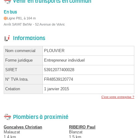
Venir en transports en commun
En bus
Ligne P81, à 164 m
Arrêt SAYAT Bel'Air - 52 Avenue de Volvic
Informations
Nom commercial
PLOUVIER
Forme juridique
Entrepreneur individuel
SIRET
53912077400028
N° TVA Intra.
FR48539120774
Création
1 janvier 2015
C'est votre entreprise ?
Plombiers à proximité
Goncalves Christian
RIBEIRO Paul
Malauzat
Blanzat
1.4 km
1.5 km