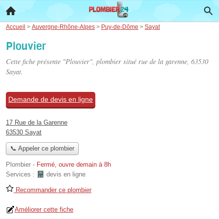
Accueil
>
Auvergne-Rhône-Alpes
>
Puy-de-Dôme
>
Sayat
Plouvier
Cette fiche présente "Plouvier", plombier situé
rue de la garenne
, 63530
Sayat.
Demande de devis en ligne
17 Rue de la Garenne
63530 Sayat
📞 Appeler ce plombier
Plombier
-
Fermé, ouvre demain à 8h
Services :
devis en ligne
Recommander ce plombier
Améliorer cette fiche