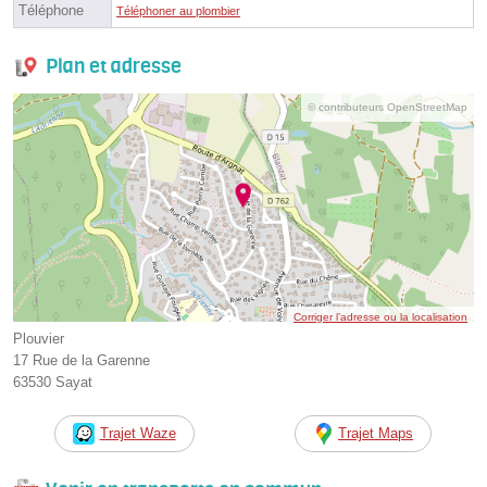
Téléphone
Téléphoner au plombier
Plan et adresse
© contributeurs OpenStreetMap
Corriger l’adresse ou la localisation
Plouvier
17 Rue de la Garenne
63530 Sayat
Trajet Waze
Trajet Maps