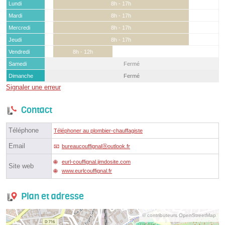
Lundi
8h - 17h
Mardi
8h - 17h
Mercredi
8h - 17h
Jeudi
8h - 17h
Vendredi
8h - 12h
Samedi
Fermé
Dimanche
Fermé
Signaler une erreur
Contact
Téléphone
Téléphoner au plombier-chauffagiste
Email
bureaucouffignalⓐoutlook.fr
eurl-couffignal.jimdosite.com
Site web
www.eurlcouffignal.fr
Plan et adresse
© contributeurs OpenStreetMap