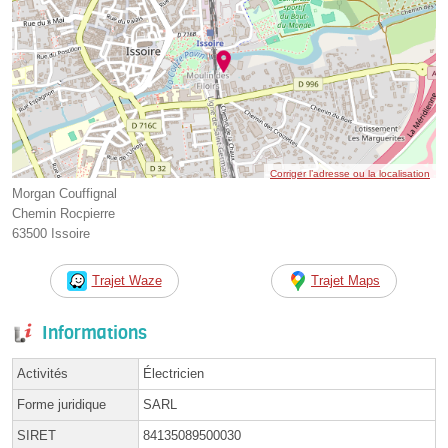
Corriger l’adresse ou la localisation
Morgan Couffignal
Chemin Rocpierre
63500 Issoire
Trajet Waze
Trajet Maps
Informations
Activités
Électricien
Forme juridique
SARL
SIRET
84135089500030