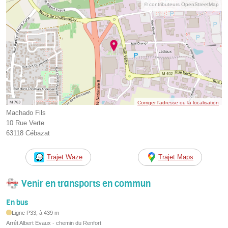
© contributeurs OpenStreetMap
Corriger l’adresse ou la localisation
Machado Fils
10 Rue Verte
63118 Cébazat
Trajet Waze
Trajet Maps
Venir en transports en commun
En bus
Ligne P33, à 439 m
Arrêt Albert Evaux - chemin du Renfort