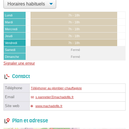
Lundi
7h - 18h
Mardi
7h - 18h
Mercredi
7h - 18h
Jeudi
7h - 18h
Vendredi
7h - 18h
Samedi
Fermé
Dimanche
Fermé
Signaler une erreur
Contact
Téléphone
Téléphoner au plombier-chauffagiste
Email
s.pannetierⓐmachadofils.fr
Site web
www.machadofils.fr
Plan et adresse