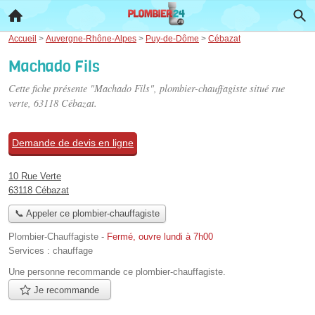
Accueil
>
Auvergne-Rhône-Alpes
>
Puy-de-Dôme
>
Cébazat
Machado Fils
Cette fiche présente "Machado Fils", plombier-chauffagiste situé
rue
verte
, 63118 Cébazat.
Demande de devis en ligne
10 Rue Verte
63118 Cébazat
📞 Appeler ce plombier-chauffagiste
Plombier-Chauffagiste
-
Fermé, ouvre lundi à 7h00
Services :
chauffage
Une personne
recommande
ce plombier-chauffagiste.
Je recommande