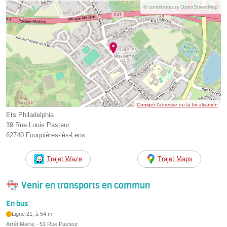
© contributeurs OpenStreetMap
Corriger l’adresse ou la localisation
Ets Philadelphia
39 Rue Louis Pasteur
62740 Fouquières-lès-Lens
Trajet Waze
Trajet Maps
Venir en transports en commun
En bus
Ligne 21, à 54 m
Arrêt Mairie - 51 Rue Pasteur