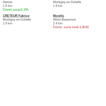
Harnes
Montigny-en-Gohelle
1.8 km
1.8 km
Ouvert jusqu'à 20h
CRETEUR Fabrice
Morello
Montigny-en-Gohelle
Hénin-Beaumont
1.9 km
2.4 km
Fermé, ouvre lundi à 8h30