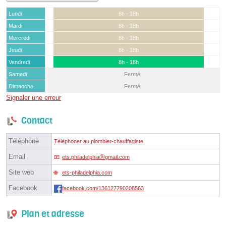
Lundi
8h - 18h
Mardi
8h - 18h
Mercredi
8h - 18h
Jeudi
8h - 18h
Vendredi
8h - 18h
Samedi
Fermé
Dimanche
Fermé
Signaler une erreur
Contact
Téléphone
Téléphoner au plombier-chauffagiste
Email
ets.philadelphiaⓐgmail.com
Site web
ets-philadelphia.com
Facebook
facebook.com/136127790208563
Plan et adresse