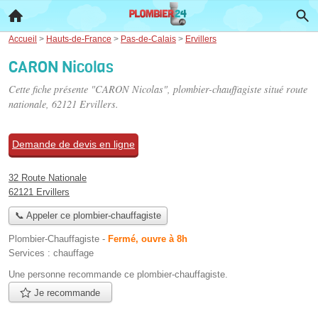
Accueil
>
Hauts-de-France
>
Pas-de-Calais
>
Ervillers
CARON Nicolas
Cette fiche présente "CARON Nicolas", plombier-chauffagiste situé
route
nationale
, 62121 Ervillers.
Demande de devis en ligne
32 Route Nationale
62121 Ervillers
📞 Appeler ce plombier-chauffagiste
Plombier-Chauffagiste
-
Fermé, ouvre à 8h
Services :
chauffage
Une personne
recommande
ce plombier-chauffagiste.
Je recommande