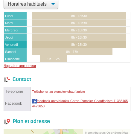
Lundi
8h - 18h30
Mardi
8h - 18h30
Mercredi
8h - 18h30
Jeudi
8h - 18h30
Vendredi
8h - 18h30
Samedi
8h - 17h
Dimanche
9h - 12h
Signaler une erreur
Contact
Téléphone
Téléphoner au plombier-chauffagiste
facebook.com/Nicolas-Caron-Plombier-Chauffagiste-11335465
Facebook
4473653
Plan et adresse
© contributeurs OpenStreetMap