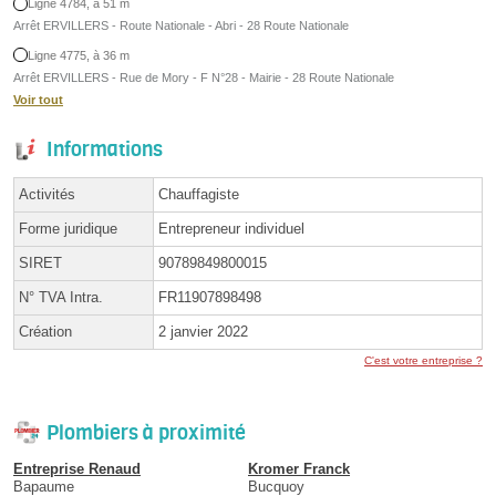
Ligne 4784, à 51 m
Arrêt ERVILLERS - Route Nationale - Abri - 28 Route Nationale
Ligne 4775, à 36 m
Arrêt ERVILLERS - Rue de Mory - F N°28 - Mairie - 28 Route Nationale
Voir tout
Informations
Activités
Chauffagiste
Forme juridique
Entrepreneur individuel
SIRET
90789849800015
N° TVA Intra.
FR11907898498
Création
2 janvier 2022
C'est votre entreprise ?
Plombiers à proximité
Entreprise Renaud
Kromer Franck
Bapaume
Bucquoy