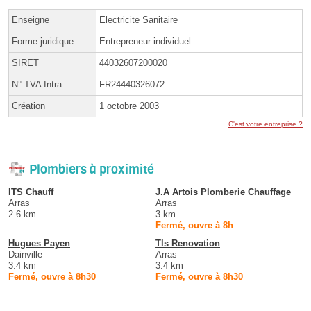
Enseigne
Electricite Sanitaire
Forme juridique
Entrepreneur individuel
SIRET
44032607200020
N° TVA Intra.
FR24440326072
Création
1 octobre 2003
C'est votre entreprise ?
Plombiers à proximité
ITS Chauff
J.A Artois Plomberie Chauffage
Arras
Arras
2.6 km
3 km
Fermé, ouvre à 8h
Hugues Payen
Tls Renovation
Dainville
Arras
3.4 km
3.4 km
Fermé, ouvre à 8h30
Fermé, ouvre à 8h30