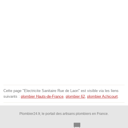
Cette page "Electricite Sanitaire Rue de Laon" est visible via les liens
suivants :
plombier Hauts-de-France
,
plombier 62
,
plombier Achicourt
.
Plombier24.fr, le portail des artisans plombiers en France.