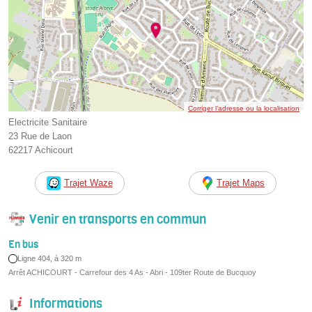
Corriger l’adresse ou la localisation
Electricite Sanitaire
23 Rue de Laon
62217 Achicourt
Trajet Waze
Trajet Maps
Venir en transports en commun
En bus
Ligne 404, à 320 m
Arrêt ACHICOURT - Carrefour des 4 As - Abri - 109ter Route de Bucquoy
Informations