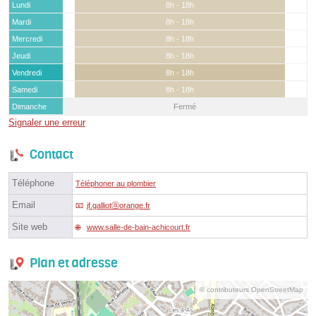
Lundi
8h - 18h
Mardi
8h - 18h
Mercredi
8h - 18h
Jeudi
8h - 18h
Vendredi
8h - 18h
Samedi
8h - 18h
Dimanche
Fermé
Signaler une erreur
Contact
Téléphone
Téléphoner au plombier
Email
jf.galliotⓐorange.fr
Site web
www.salle-de-bain-achicourt.fr
Plan et adresse
© contributeurs OpenStreetMap