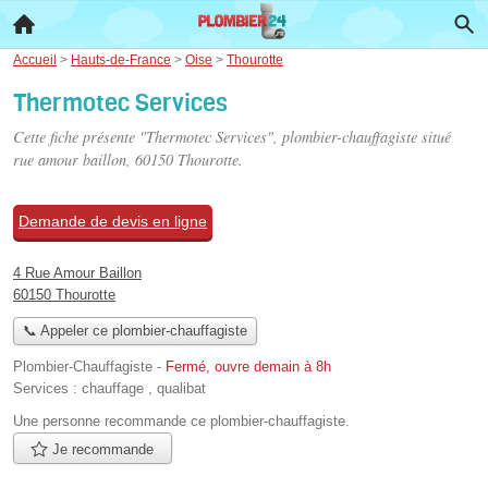
Accueil
>
Hauts-de-France
>
Oise
>
Thourotte
Thermotec Services
Cette fiche présente "Thermotec Services", plombier-chauffagiste situé
rue amour baillon
, 60150 Thourotte.
Demande de devis en ligne
4 Rue Amour Baillon
60150 Thourotte
📞 Appeler ce plombier-chauffagiste
Plombier-Chauffagiste
-
Fermé, ouvre demain à 8h
Services :
chauffage
,
qualibat
Une personne
recommande
ce plombier-chauffagiste.
Je recommande