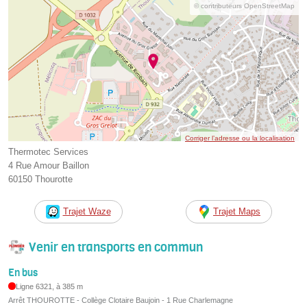
© contributeurs OpenStreetMap
Corriger l’adresse ou la localisation
Thermotec Services
4 Rue Amour Baillon
60150 Thourotte
Trajet Waze
Trajet Maps
Venir en transports en commun
En bus
Ligne 6321, à 385 m
Arrêt THOUROTTE - Collège Clotaire Baujoin - 1 Rue Charlemagne