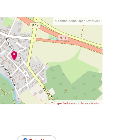
© contributeurs OpenStreetMap
Corriger l’adresse ou la localisation