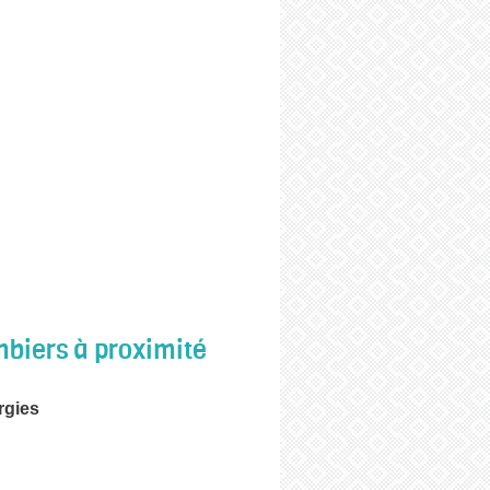
biers à proximité
rgies