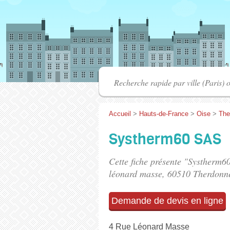
Accueil
>
Hauts-de-France
>
Oise
>
The
Systherm60 SAS
Cette fiche présente "Systherm6
léonard masse
, 60510 Therdonn
Demande de devis en ligne
4 Rue Léonard Masse