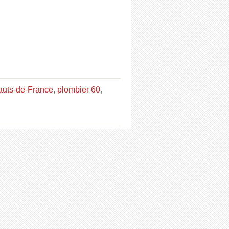
auts-de-France
,
plombier 60
,