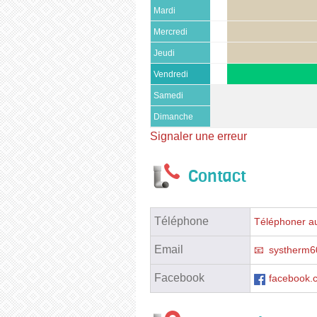
Mardi
Mercredi
Jeudi
Vendredi
Samedi
Dimanche
Signaler une erreur
Contact
Téléphone
Téléphoner au
Email
systherm
Facebook
facebook.