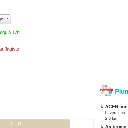
iste
usqu'à 17h
uffagiste
Plom
ACFN éne
Laversines
2.6 km
8h - 17h
Ambroise