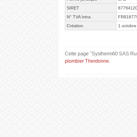
SIRET
8779412
N° TVA Intra.
FR81877
Création
1 octobre
Cette page "Systherm60 SAS Rue L
plombier Therdonne
.