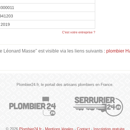
0300011
941203
 2019
C'est votre entreprise ?
éonard Masse" est visible via les liens suivants :
plombier H
Plombier24.fr, le portail des artisans plombiers en France.
© 2026
Plombier24.fr
-
Mentions légales
-
Contact
-
Inscription gratuite