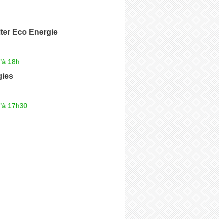
lter Eco Energie
'à 18h
gies
u'à 17h30