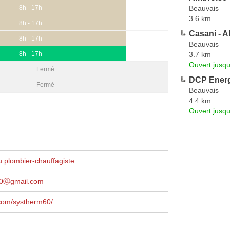
Beauvais
8h - 17h
3.6 km
8h - 17h
Casani - A
8h - 17h
Beauvais
3.7 km
8h - 17h
Ouvert jusqu
Fermé
DCP Ener
Fermé
Beauvais
4.4 km
Ouvert jusq
 plombier-chauffagiste
60ⓐgmail.com
com/systherm60/