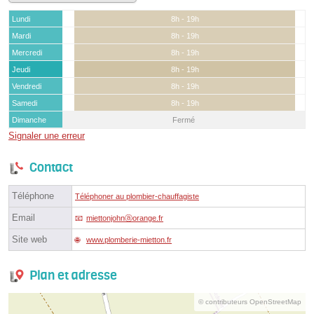
Lundi
8h - 19h
Mardi
8h - 19h
Mercredi
8h - 19h
Jeudi
8h - 19h
Vendredi
8h - 19h
Samedi
8h - 19h
Dimanche
Fermé
Signaler une erreur
Contact
Téléphone
Téléphoner au plombier-chauffagiste
Email
miettonjohnⓐorange.fr
Site web
www.plomberie-mietton.fr
Plan et adresse
© contributeurs OpenStreetMap