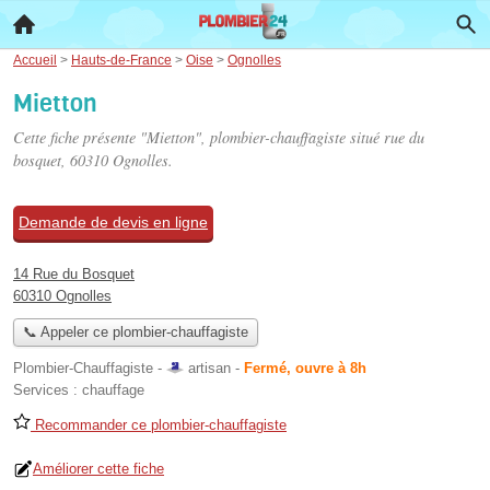
Accueil
>
Hauts-de-France
>
Oise
>
Ognolles
Mietton
Cette fiche présente "Mietton", plombier-chauffagiste situé
rue du
bosquet
, 60310 Ognolles.
Demande de devis en ligne
14 Rue du Bosquet
60310 Ognolles
📞 Appeler ce plombier-chauffagiste
Plombier-Chauffagiste -
artisan
-
Fermé, ouvre à 8h
Services :
chauffage
Recommander ce plombier-chauffagiste
Améliorer cette fiche