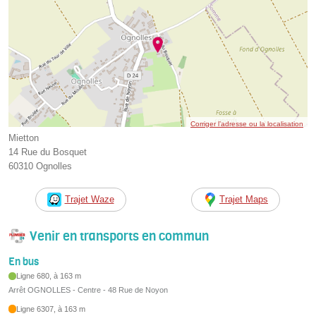
Corriger l’adresse ou la localisation
Mietton
14 Rue du Bosquet
60310 Ognolles
Trajet Waze
Trajet Maps
Venir en transports en commun
En bus
Ligne 680, à 163 m
Arrêt OGNOLLES - Centre - 48 Rue de Noyon
Ligne 6307, à 163 m