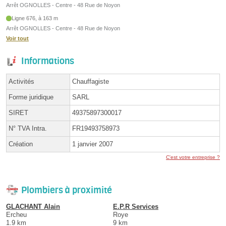
Arrêt OGNOLLES - Centre - 48 Rue de Noyon
Ligne 676, à 163 m
Arrêt OGNOLLES - Centre - 48 Rue de Noyon
Voir tout
Informations
Activités
Chauffagiste
Forme juridique
SARL
SIRET
49375897300017
N° TVA Intra.
FR19493758973
Création
1 janvier 2007
C'est votre entreprise ?
Plombiers à proximité
GLACHANT Alain
E.P.R Services
Ercheu
Roye
1.9 km
9 km