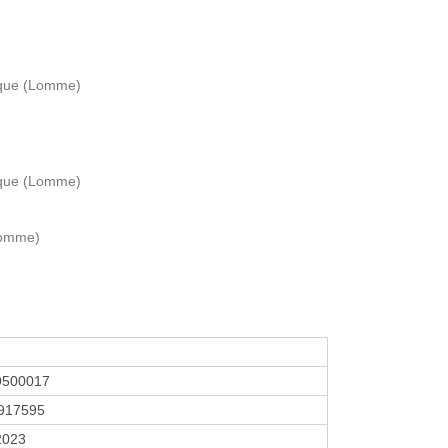
rque (Lomme)
rque (Lomme)
Lomme)
9500017
917595
2023