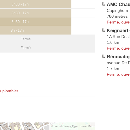
AMC Chau
8h30 - 17h
Capinghem
8h30 - 17h
780 mètres
Fermé, ouvr
8h30 - 17h
Keignaert 
8h - 17h
1A Rue Des
Fermé
1.6 km
Fermé, ouvr
Fermé
Rénovatop
avenue De 
1.7 km
Fermé, ouvr
u plombier
© contributeurs OpenStreetMap