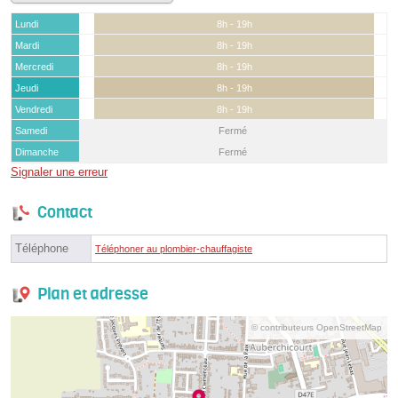
Lundi
8h - 19h
Mardi
8h - 19h
Mercredi
8h - 19h
Jeudi
8h - 19h
Vendredi
8h - 19h
Samedi
Fermé
Dimanche
Fermé
Signaler une erreur
Contact
Téléphone
Téléphoner au plombier-chauffagiste
Plan et adresse
© contributeurs OpenStreetMap