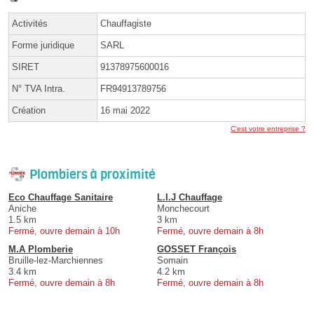
Activités
Chauffagiste
Forme juridique
SARL
SIRET
91378975600016
N° TVA Intra.
FR94913789756
Création
16 mai 2022
C'est votre entreprise ?
Plombiers à proximité
Eco Chauffage Sanitaire
L.I.J Chauffage
Aniche
Monchecourt
1.5 km
3 km
Fermé, ouvre demain à 10h
Fermé, ouvre demain à 8h
M.A Plomberie
GOSSET François
Bruille-lez-Marchiennes
Somain
3.4 km
4.2 km
Fermé, ouvre demain à 8h
Fermé, ouvre demain à 8h