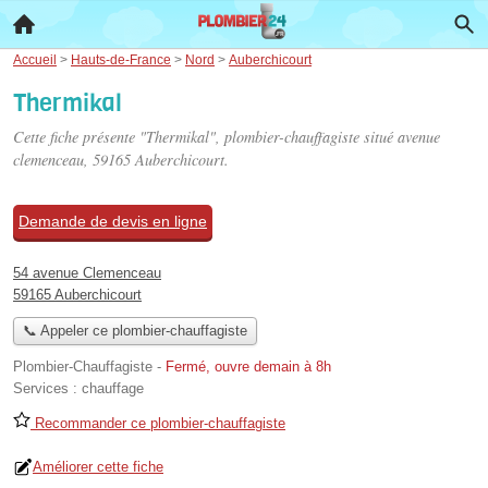
Accueil
>
Hauts-de-France
>
Nord
>
Auberchicourt
Thermikal
Cette fiche présente "Thermikal", plombier-chauffagiste situé
avenue
clemenceau
, 59165 Auberchicourt.
Demande de devis en ligne
54 avenue Clemenceau
59165 Auberchicourt
📞 Appeler ce plombier-chauffagiste
Plombier-Chauffagiste
-
Fermé, ouvre demain à 8h
Services :
chauffage
Recommander ce plombier-chauffagiste
Améliorer cette fiche