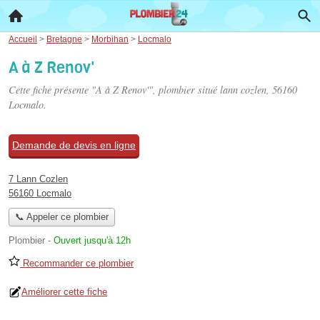
Accueil
>
Bretagne
>
Morbihan
>
Locmalo
A à Z Renov'
Cette fiche présente "A à Z Renov'", plombier situé
lann cozlen
, 56160
Locmalo.
Demande de devis en ligne
7 Lann Cozlen
56160 Locmalo
📞 Appeler ce plombier
Plombier
-
Ouvert jusqu'à 12h
Recommander ce plombier
Améliorer cette fiche