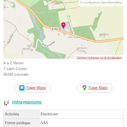
© contributeurs OpenStreetMap
Corriger l’adresse ou la localisation
A à Z Renov'
7 Lann Cozlen
56160 Locmalo
Trajet Waze
Trajet Maps
Informations
Activités
Électricien
Forme juridique
SAS