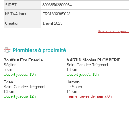
SIRET
80938562800064
N° TVA Intra.
FR31809385628
Création
1 avril 2025
C'est votre entreprise ?
Plombiers à proximité
Bouffaut Eco Energie
MARTIN Nicolas PLOMBERIE
Séglien
Saint-Caradec-Trégomel
5 km
13 km
Ouvert jusqu'à 19h
Ouvert jusqu'à 18h
Eden
Hamon
Saint-Caradec-Trégomel
Le Sourn
13 km
14 km
Ouvert jusqu'à 12h
Fermé, ouvre demain à 8h