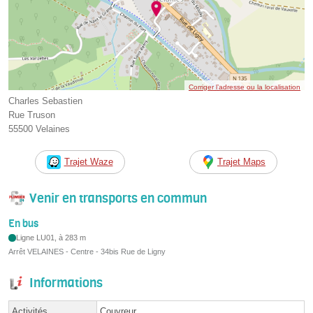
Corriger l’adresse ou la localisation
Charles Sebastien
Rue Truson
55500 Velaines
Trajet Waze
Trajet Maps
Venir en transports en commun
En bus
Ligne LU01, à 283 m
Arrêt VELAINES - Centre - 34bis Rue de Ligny
Informations
Activités
Couvreur