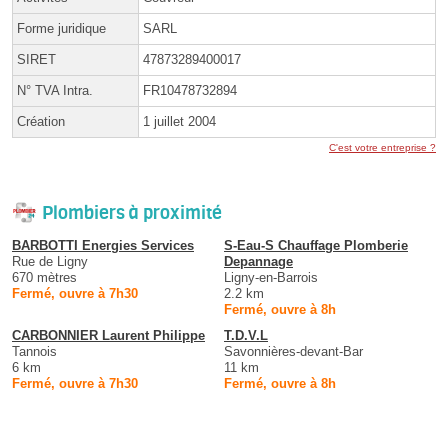
Forme juridique
SARL
SIRET
47873289400017
N° TVA Intra.
FR10478732894
Création
1 juillet 2004
C'est votre entreprise ?
Plombiers à proximité
BARBOTTI Energies Services
S-Eau-S Chauffage Plomberie
Rue de Ligny
Depannage
670 mètres
Ligny-en-Barrois
Fermé, ouvre à 7h30
2.2 km
Fermé, ouvre à 8h
CARBONNIER Laurent Philippe
T.D.V.L
Tannois
Savonnières-devant-Bar
6 km
11 km
Fermé, ouvre à 7h30
Fermé, ouvre à 8h