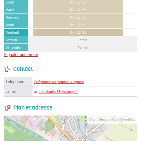
Lundi
8h - 17h30
Mardi
8h - 17h30
Mercredi
8h - 17h30
Jeudi
8h - 17h30
Vendredi
8h - 17h30
Samedi
Fermé
Dimanche
Fermé
Signaler une erreur
Contact
Téléphone
Téléphoner au plombier-zingueur
Email
seb.charles55ⓐorange.fr
Plan et adresse
© contributeurs OpenStreetMap