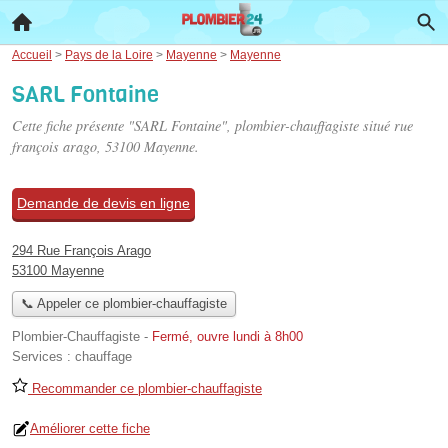
Accueil
>
Pays de la Loire
>
Mayenne
>
Mayenne
SARL Fontaine
Cette fiche présente "SARL Fontaine", plombier-chauffagiste situé
rue
françois arago
, 53100 Mayenne.
Demande de devis en ligne
294 Rue François Arago
53100 Mayenne
📞 Appeler ce plombier-chauffagiste
Plombier-Chauffagiste
-
Fermé, ouvre lundi à 8h00
Services :
chauffage
Recommander ce plombier-chauffagiste
Améliorer cette fiche