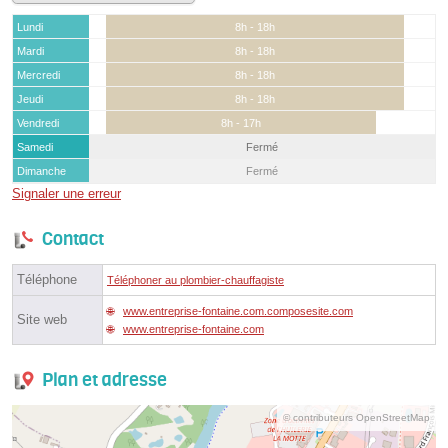
Lundi
8h - 18h
Mardi
8h - 18h
Mercredi
8h - 18h
Jeudi
8h - 18h
Vendredi
8h - 17h
Samedi
Fermé
Dimanche
Fermé
Signaler une erreur
Contact
Téléphone
Téléphoner au plombier-chauffagiste
www.entreprise-fontaine.com.composesite.com
Site web
www.entreprise-fontaine.com
Plan et adresse
© contributeurs OpenStreetMap