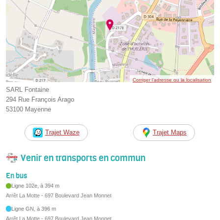
Corriger l’adresse ou la localisation
SARL Fontaine
294 Rue François Arago
53100 Mayenne
Trajet Waze
Trajet Maps
Venir en transports en commun
En bus
Ligne 102e, à 394 m
Arrêt La Motte - 697 Boulevard Jean Monnet
Ligne GN, à 396 m
Arrêt La Motte - 697 Boulevard Jean Monnet