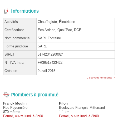
Informations
Activités
Chauffagiste, Électricien
Certifications
Eco Artisan, Quali'Pac, RGE
Nom commercial
SARL Fontaine
Forme juridique
SARL
SIRET
51742342200024
N° TVA Intra.
FR36517423422
Création
9 avril 2015
C'est votre entreprise ?
Plombiers à proximité
Franck Moulin
Pilon
Rue Peyennière
Boulevard François Mitterrand
870 mètres
1.1 km
Fermé, ouvre lundi à 8h00
Fermé, ouvre lundi à 8h00