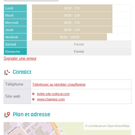
Lundi
8h30 - 17h
Mardi
8h30 - 17h
Mercredi
8h30 - 17h
Jeudi
8h30 - 17h
Vendredi
8h30 - 16h30
Samedi
Fermé
Dimanche
Fermé
Signaler une erreur
Contact
Téléphone
Téléphoner au plombier-chauffagiste
bobin.site-solocal.com
Site web
www.chappee.com
Plan et adresse
© contributeurs OpenStreetMap