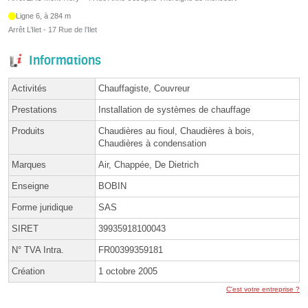
Ligne 6, à 284 m
Arrêt L’Ilet - 17 Rue de l’Ilet
Informations
Activités
Chauffagiste, Couvreur
Prestations
Installation de systèmes de chauffage
Produits
Chaudières au fioul, Chaudières à bois,
Chaudières à condensation
Marques
Air, Chappée, De Dietrich
Enseigne
BOBIN
Forme juridique
SAS
SIRET
39935918100043
N° TVA Intra.
FR00399359181
Création
1 octobre 2005
C'est votre entreprise ?