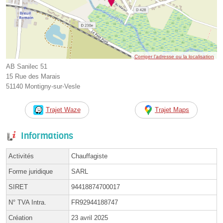
Corriger l’adresse ou la localisation
AB Sanilec 51
15 Rue des Marais
51140 Montigny-sur-Vesle
Trajet Waze
Trajet Maps
Informations
Activités
Chauffagiste
Forme juridique
SARL
SIRET
94418874700017
N° TVA Intra.
FR92944188747
Création
23 avril 2025