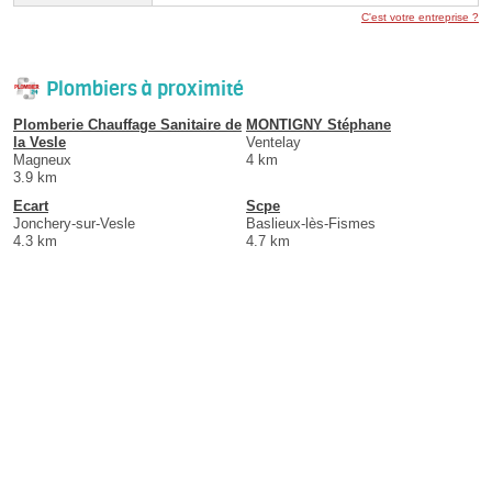
C'est votre entreprise ?
Plombiers à proximité
Plomberie Chauffage Sanitaire de
MONTIGNY Stéphane
la Vesle
Ventelay
Magneux
4 km
3.9 km
Ecart
Scpe
Jonchery-sur-Vesle
Baslieux-lès-Fismes
4.3 km
4.7 km