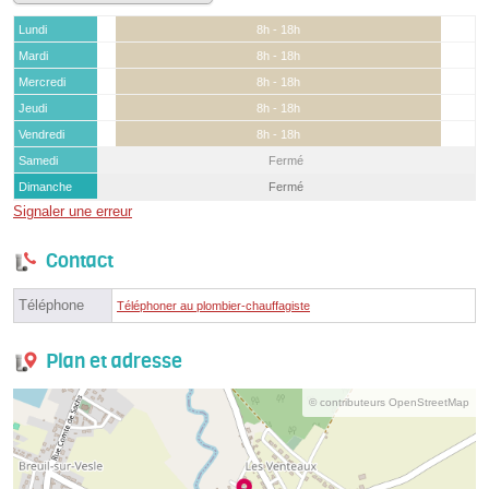
Lundi
8h - 18h
Mardi
8h - 18h
Mercredi
8h - 18h
Jeudi
8h - 18h
Vendredi
8h - 18h
Samedi
Fermé
Dimanche
Fermé
Signaler une erreur
Contact
Téléphone
Téléphoner au plombier-chauffagiste
Plan et adresse
© contributeurs OpenStreetMap