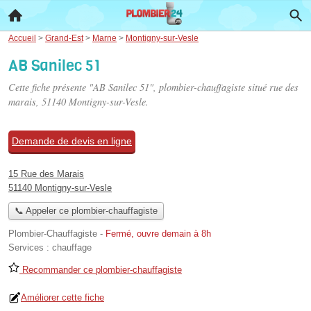
Accueil
>
Grand-Est
>
Marne
>
Montigny-sur-Vesle
AB Sanilec 51
Cette fiche présente "AB Sanilec 51", plombier-chauffagiste situé
rue des
marais
, 51140 Montigny-sur-Vesle.
Demande de devis en ligne
15 Rue des Marais
51140 Montigny-sur-Vesle
📞 Appeler ce plombier-chauffagiste
Plombier-Chauffagiste
-
Fermé, ouvre demain à 8h
Services :
chauffage
Recommander ce plombier-chauffagiste
Améliorer cette fiche