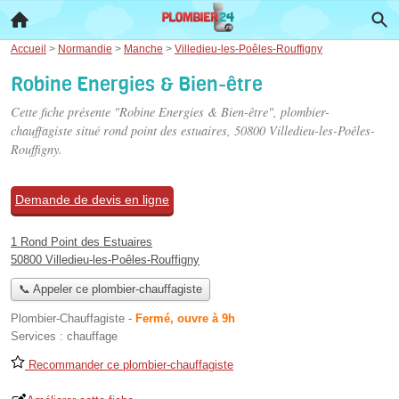
Accueil
>
Normandie
>
Manche
>
Villedieu-les-Poêles-Rouffigny
Robine Energies & Bien-être
Cette fiche présente "Robine Energies & Bien-être", plombier-
chauffagiste situé
rond point des estuaires
, 50800 Villedieu-les-Poêles-
Rouffigny.
Demande de devis en ligne
1 Rond Point des Estuaires
50800 Villedieu-les-Poêles-Rouffigny
📞 Appeler ce plombier-chauffagiste
Plombier-Chauffagiste
-
Fermé, ouvre à 9h
Services :
chauffage
Recommander ce plombier-chauffagiste