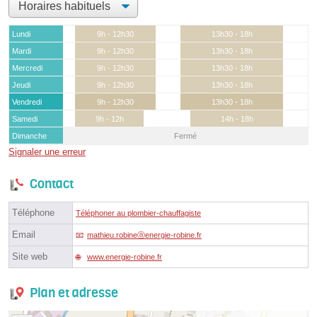
Lundi
9h - 12h30
13h30 - 18h
Mardi
9h - 12h30
13h30 - 18h
Mercredi
9h - 12h30
13h30 - 18h
Jeudi
9h - 12h30
13h30 - 18h
Vendredi
9h - 12h30
13h30 - 18h
Samedi
9h - 12h
14h - 18h
Dimanche
Fermé
Signaler une erreur
Contact
Téléphone
Téléphoner au plombier-chauffagiste
Email
mathieu.robineⓐenergie-robine.fr
Site web
www.energie-robine.fr
Plan et adresse