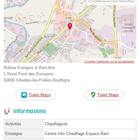
© contributeurs OpenStreetMap
Corriger l’adresse ou la localisation
Robine Energies & Bien-être
1 Rond Point des Estuaires
50800 Villedieu-les-Poêles-Rouffigny
Trajet Waze
Trajet Maps
Informations
Activités
Chauffagiste
Enseigne
Centre Info Chauffage Espace Bain