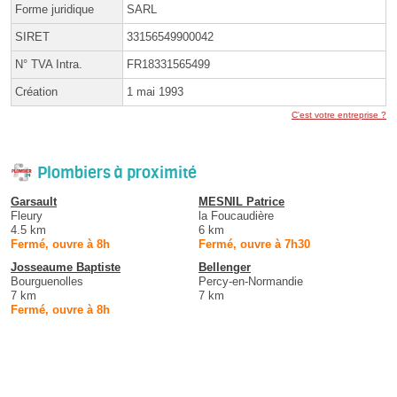
Forme juridique
SARL
SIRET
33156549900042
N° TVA Intra.
FR18331565499
Création
1 mai 1993
C'est votre entreprise ?
Plombiers à proximité
Garsault
MESNIL Patrice
Fleury
la Foucaudière
4.5 km
6 km
Fermé, ouvre à 8h
Fermé, ouvre à 7h30
Josseaume Baptiste
Bellenger
Bourguenolles
Percy-en-Normandie
7 km
7 km
Fermé, ouvre à 8h