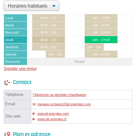
Lundi
8h30 - 12h
14h - 17h30
Mardi
8h30 - 12h
14h - 17h30
Mercredi
8h30 - 12h
14h - 17h30
Jeudi
8h30 - 12h
14h - 17h30
Vendredi
8h30 - 12h
14h - 16h
Samedi
10h - 12h
14h - 17h30
Dimanche
Fermé
Signaler une erreur
Contact
Téléphone
Téléphoner au plombier-chauffagiste
Email
megane.schwartzⓐid-energies.com
www.id-energies.com
Site web
www.vik-energies.fr
Plan et adresse