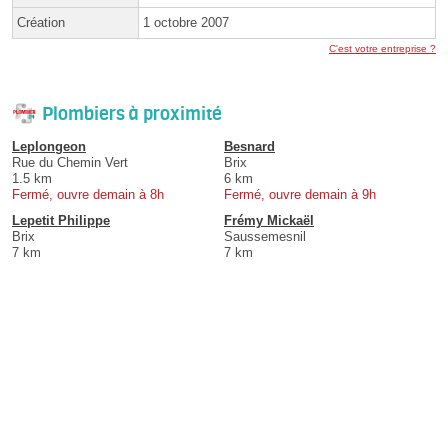
Création
1 octobre 2007
C'est votre entreprise ?
Plombiers à proximité
Leplongeon
Besnard
Rue du Chemin Vert
Brix
1.5 km
6 km
Fermé, ouvre demain à 8h
Fermé, ouvre demain à 9h
Lepetit Philippe
Frémy Mickaël
Brix
Saussemesnil
7 km
7 km