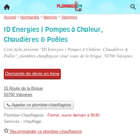
Accueil
>
Normandie
>
Manche
>
Valognes
ID Energies | Pompes à Chaleur,
Chaudières & Poêles
Cette fiche présente "ID Energies | Pompes à Chaleur, Chaudières &
Poêles", plombier-chauffagiste situé
route de la brique
, 50700 Valognes.
Demande de devis en ligne
15 Route de la Brique
50700 Valognes
📞 Appeler ce plombier-chauffagiste
Plombier-Chauffagiste
-
Fermé, ouvre demain à 8h30
Services :
chauffage
Recommander ce plombier-chauffagiste