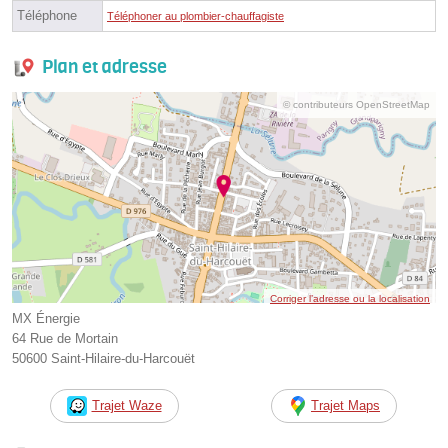
Téléphone
Téléphoner au plombier-chauffagiste
Plan et adresse
© contributeurs OpenStreetMap
Corriger l’adresse ou la localisation
MX Énergie
64 Rue de Mortain
50600 Saint-Hilaire-du-Harcouët
Trajet Waze
Trajet Maps