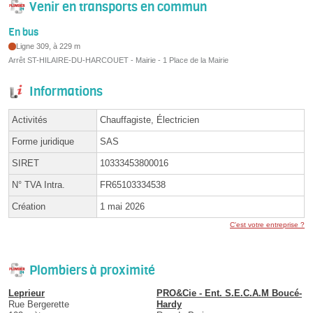
Venir en transports en commun
En bus
Ligne 309, à 229 m
Arrêt ST-HILAIRE-DU-HARCOUET - Mairie - 1 Place de la Mairie
Informations
Activités
Chauffagiste, Électricien
Forme juridique
SAS
SIRET
10333453800016
N° TVA Intra.
FR65103334538
Création
1 mai 2026
C'est votre entreprise ?
Plombiers à proximité
Leprieur
PRO&Cie - Ent. S.E.C.A.M Boucé-
Rue Bergerette
Hardy