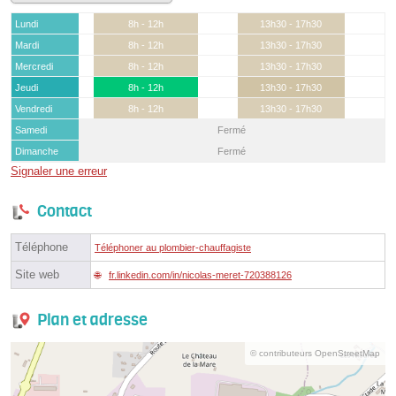
Lundi
8h - 12h
13h30 - 17h30
Mardi
8h - 12h
13h30 - 17h30
Mercredi
8h - 12h
13h30 - 17h30
Jeudi
8h - 12h
13h30 - 17h30
Vendredi
8h - 12h
13h30 - 17h30
Samedi
Fermé
Dimanche
Fermé
Signaler une erreur
Contact
Téléphone
Téléphoner au plombier-chauffagiste
Site web
fr.linkedin.com/in/nicolas-meret-720388126
Plan et adresse
© contributeurs OpenStreetMap