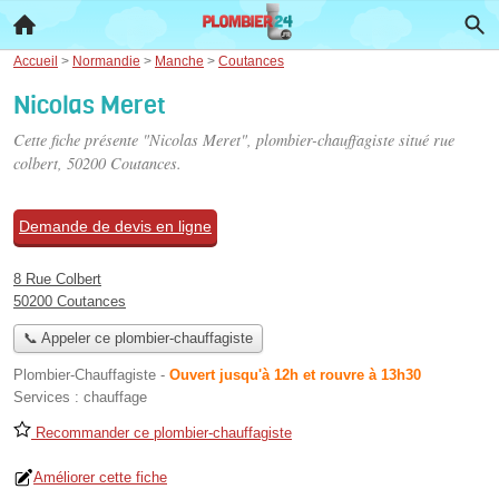
Accueil
>
Normandie
>
Manche
>
Coutances
Nicolas Meret
Cette fiche présente "Nicolas Meret", plombier-chauffagiste situé
rue
colbert
, 50200 Coutances.
Demande de devis en ligne
8 Rue Colbert
50200 Coutances
📞 Appeler ce plombier-chauffagiste
Plombier-Chauffagiste
-
Ouvert jusqu'à 12h et rouvre à 13h30
Services :
chauffage
Recommander ce plombier-chauffagiste
Améliorer cette fiche