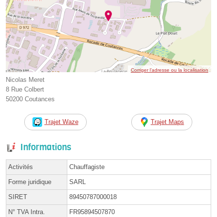
Corriger l’adresse ou la localisation
Nicolas Meret
8 Rue Colbert
50200 Coutances
Trajet Waze
Trajet Maps
Informations
Activités
Chauffagiste
Forme juridique
SARL
SIRET
89450787000018
N° TVA Intra.
FR95894507870