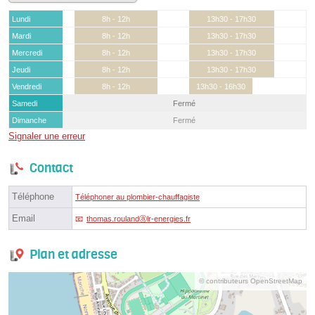
Lundi
8h - 12h
13h30 - 17h30
Mardi
8h - 12h
13h30 - 17h30
Mercredi
8h - 12h
13h30 - 17h30
Jeudi
8h - 12h
13h30 - 17h30
Vendredi
8h - 12h
13h30 - 16h30
Samedi
Fermé
Dimanche
Fermé
Signaler une erreur
Contact
Téléphone
Téléphoner au plombier-chauffagiste
Email
thomas.roulandⓐlr-energies.fr
Plan et adresse
© contributeurs OpenStreetMap