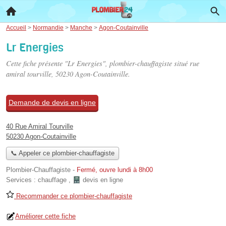
Accueil
>
Normandie
>
Manche
>
Agon-Coutainville
Lr Energies
Cette fiche présente "Lr Energies", plombier-chauffagiste situé
rue
amiral tourville
, 50230 Agon-Coutainville.
Demande de devis en ligne
40 Rue Amiral Tourville
50230 Agon-Coutainville
📞 Appeler ce plombier-chauffagiste
Plombier-Chauffagiste
-
Fermé, ouvre lundi à 8h00
Services :
chauffage
,
devis en ligne
Recommander ce plombier-chauffagiste
Améliorer cette fiche