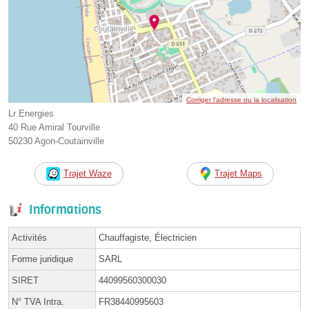
Corriger l’adresse ou la localisation
Lr Energies
40 Rue Amiral Tourville
50230 Agon-Coutainville
Trajet Waze
Trajet Maps
Informations
Activités
Chauffagiste, Électricien
Forme juridique
SARL
SIRET
44099560300030
N° TVA Intra.
FR38440995603