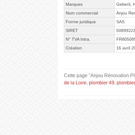
Marques
Geberit,
Nom commercial
Anjou Ren
Forme juridique
SAS
SIRET
5089922
N° TVA Intra.
FR80508
Création
16 avril 
Cette page "Anjou Rénovation Plom
de la Loire
,
plombier 49
,
plombier