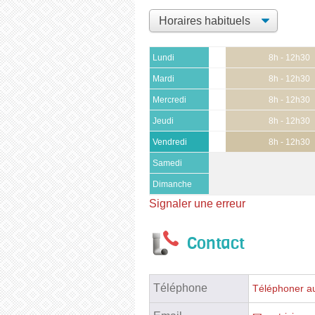
Lundi
8h - 12h30
Mardi
8h - 12h30
Mercredi
8h - 12h30
Jeudi
8h - 12h30
Vendredi
8h - 12h30
Samedi
Dimanche
Signaler une erreur
Contact
Téléphone
Téléphoner au