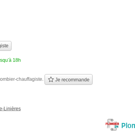
iste
usqu'à 18h
ombier-chauffagiste.
Je recommande
e-Linières
Plom