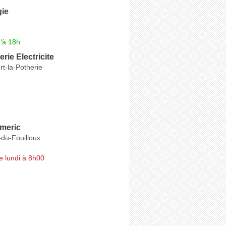
ie
'à 18h
rie Electricite
t-la-Potherie
meric
-du-Fouilloux
e lundi à 8h00