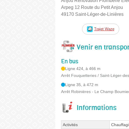
Anjou Rénovation Plomberie Elect
Arpeg 12 Route du Petit Anjou
49170 Saint-Léger-de-Linières
Trajet Waze
Venir en transp
En bus
Ligne 424, à 466 m
Arrêt Fouquetteries / Saint-Léger-de
Ligne 35, à 472 m
Arrêt Robinières - Le Champ Boumier
Informations
Activités
Chauffagis