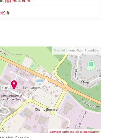
arpegⓐgmail.com
49.fr
© contributeurs OpenStreetMap
Corriger l’adresse ou la localisation