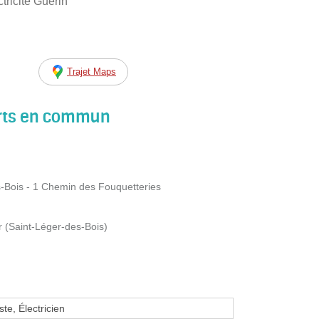
ricité Guerin
Trajet Maps
orts en commun
s-Bois - 1 Chemin des Fouquetteries
 (Saint-Léger-des-Bois)
te, Électricien