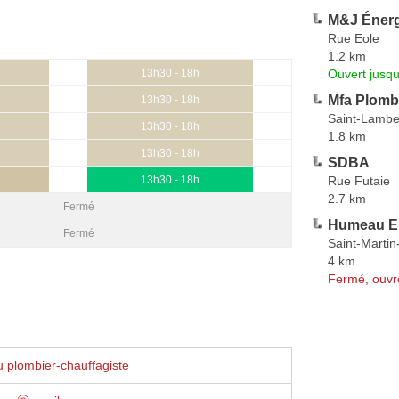
M&J Énerg
Rue Eole
1.2 km
Ouvert jusqu
13h30 - 18h
Mfa Plombe
13h30 - 18h
Saint-Lamber
13h30 - 18h
1.8 km
13h30 - 18h
SDBA
Rue Futaie
13h30 - 18h
2.7 km
Fermé
Humeau E
Fermé
Saint-Martin
4 km
Fermé, ouvr
 plombier-chauffagiste