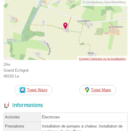
© contributeurs OpenStreetMap
Corriger l’adresse ou la localisation
2Ae
Grand Echigné
49150 Le
Trajet Waze
Trajet Maps
Informations
Activités
Électricien
Prestations
Installation de pompes à chaleur, Installation de