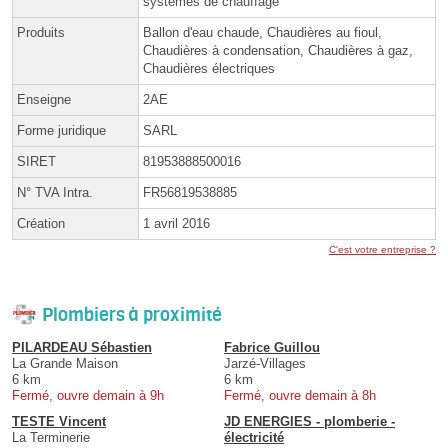
systèmes de chauffage
Produits
Ballon d'eau chaude, Chaudières au fioul,
Chaudières à condensation, Chaudières à gaz,
Chaudières électriques
Enseigne
2AE
Forme juridique
SARL
SIRET
81953888500016
N° TVA Intra.
FR56819538885
Création
1 avril 2016
C'est votre entreprise ?
Plombiers à proximité
PILARDEAU Sébastien
Fabrice Guillou
La Grande Maison
Jarzé-Villages
6 km
6 km
Fermé, ouvre demain à 9h
Fermé, ouvre demain à 8h
TESTE Vincent
JD ENERGIES - plomberie -
La Terminerie
électricité