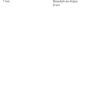
7 km
Beaufort-en-Anjou
8 km