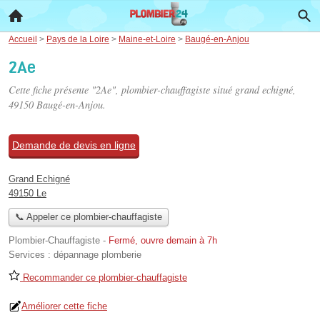
Accueil
>
Pays de la Loire
>
Maine-et-Loire
>
Baugé-en-Anjou
2Ae
Cette fiche présente "2Ae", plombier-chauffagiste situé
grand echigné
,
49150 Baugé-en-Anjou.
Demande de devis en ligne
Grand Echigné
49150 Le
📞 Appeler ce plombier-chauffagiste
Plombier-Chauffagiste
-
Fermé, ouvre demain à 7h
Services :
dépannage plomberie
Recommander ce plombier-chauffagiste
Améliorer cette fiche