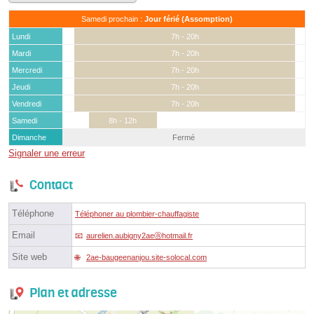
Samedi prochain :
Jour férié (Assomption)
Lundi
7h - 20h
Mardi
7h - 20h
Mercredi
7h - 20h
Jeudi
7h - 20h
Vendredi
7h - 20h
Samedi
8h - 12h
Dimanche
Fermé
Signaler une erreur
Contact
Téléphone
Téléphoner au plombier-chauffagiste
Email
aurelien.aubigny2aeⓐhotmail.fr
Site web
2ae-baugeenanjou.site-solocal.com
Plan et adresse