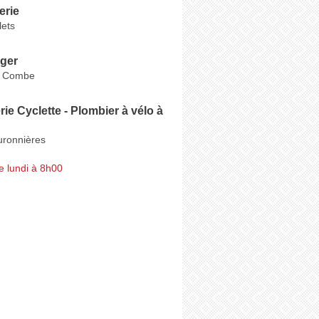
erie
ets
oger
a Combe
ie Cyclette - Plombier à vélo à
ronnières
e lundi à 8h00