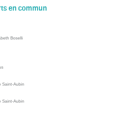
orts en commun
abeth Boselli
us
e Saint-Aubin
e Saint-Aubin