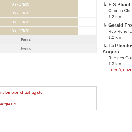
E.S Plomb
8h - 17h30
Chemin Chal
8h - 17h30
1.2 km
8h - 17h30
Gerald Fr
Rue René l
8h - 17h30
1.2 km
Fermé
La Plomber
Fermé
Angers
Rue des Gou
1.3 km
Fermé, ouvr
 plombier-chauffagiste
ergies.fr