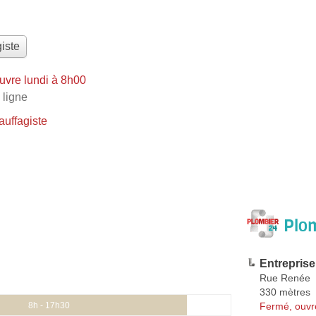
iste
uvre lundi à 8h00
 ligne
uffagiste
Plom
Entrepris
Rue Renée
330 mètres
Fermé, ouvr
8h - 17h30