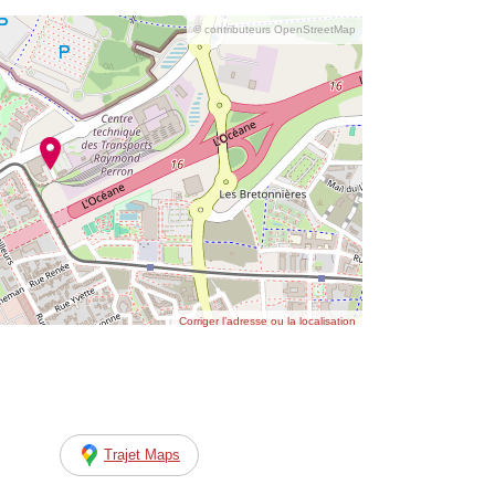
© contributeurs OpenStreetMap
Corriger l’adresse ou la localisation
Trajet Maps