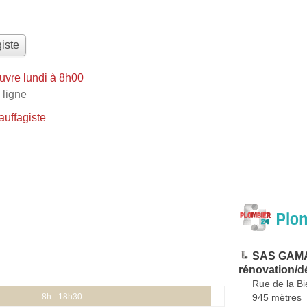
iste
uvre lundi à 8h00
 ligne
uffagiste
Plom
SAS GAMAR
rénovation/
Rue de la B
945 mètres
8h - 18h30