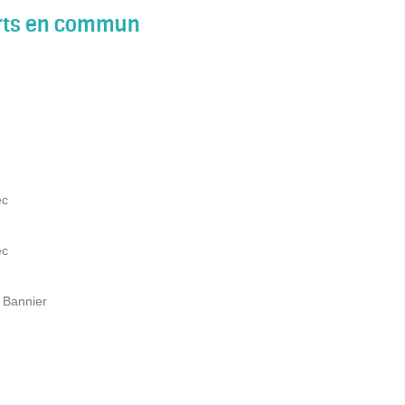
orts en commun
ec
ec
 Bannier