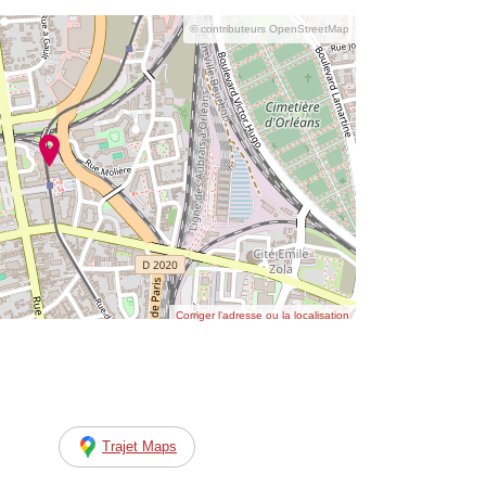
© contributeurs OpenStreetMap
Corriger l’adresse ou la localisation
Trajet Maps