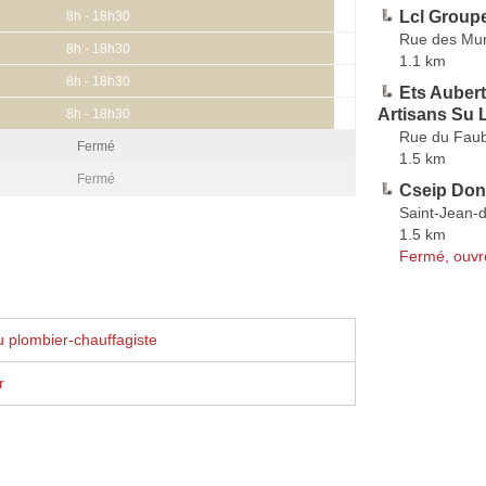
Lcl Group
8h - 18h30
Rue des Mur
8h - 18h30
1.1 km
8h - 18h30
Ets Aubert
Artisans Su L
8h - 18h30
Rue du Faub
Fermé
1.5 km
Fermé
Cseip Don
Saint-Jean-d
1.5 km
Fermé, ouvr
 plombier-chauffagiste
r