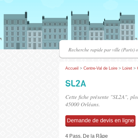
Accueil
>
Centre-Val de Loire
>
Loiret
>
SL2A
Cette fiche présente "SL2A", plo
45000 Orléans.
Demande de devis en ligne
4 Pass. De la Râpe