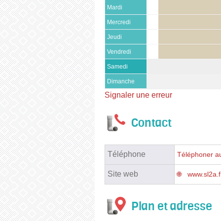
Mardi
Mercredi
Jeudi
Vendredi
Samedi
Dimanche
Signaler une erreur
Contact
Téléphone
Téléphoner au
Site web
www.sl2a.f
Plan et adresse