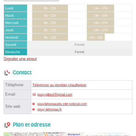
Lundi
8h - 12h
14h - 17h
Mardi
8h - 12h
14h - 17h
Mercredi
8h - 12h
14h - 17h
Jeudi
8h - 12h
14h - 17h
Vendredi
8h - 12h
14h - 16h
Samedi
Fermé
Dimanche
Fermé
Signaler une erreur
Contact
Téléphone
Téléphoner au plombier-chauffagiste
Email
gouy.gilbertⓐgmail.com
gouylahoreauets.site-solocal.com
Site web
gouy-lahoreau.fr
Plan et adresse