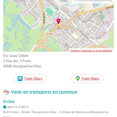
© contributeurs OpenStreetMap
Corriger l’adresse ou la localisation
Ets Gouy Gilbert
3 Rue des 3 Ponts
44580 Bourgneuf-en-Retz
Trajet Waze
Trajet Maps
Venir en transports en commun
En bus
Ligne 13, à 346 m
Arrêt Centre - Écoles / Bourgneuf-en-Retz - 11 Route de Machecoul (Bourgneuf-en-