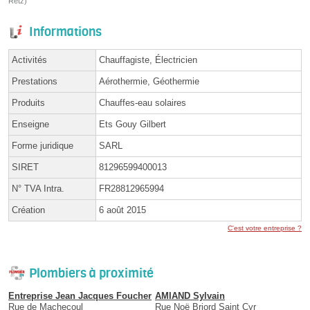
Retz)
Informations
Activités
Chauffagiste, Électricien
Prestations
Aérothermie, Géothermie
Produits
Chauffes-eau solaires
Enseigne
Ets Gouy Gilbert
Forme juridique
SARL
SIRET
81296599400013
N° TVA Intra.
FR28812965994
Création
6 août 2015
C'est votre entreprise ?
Plombiers à proximité
Entreprise Jean Jacques Foucher
AMIAND Sylvain
Rue de Machecoul
Rue Noë Briord Saint Cyr