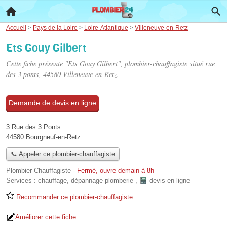
Accueil
>
Pays de la Loire
>
Loire-Atlantique
>
Villeneuve-en-Retz
Ets Gouy Gilbert
Cette fiche présente "Ets Gouy Gilbert", plombier-chauffagiste situé
rue
des 3 ponts
, 44580 Villeneuve-en-Retz.
Demande de devis en ligne
3 Rue des 3 Ponts
44580 Bourgneuf-en-Retz
📞 Appeler ce plombier-chauffagiste
Plombier-Chauffagiste
-
Fermé, ouvre demain à 8h
Services :
chauffage
,
dépannage plomberie
,
devis en ligne
Recommander ce plombier-chauffagiste
Améliorer cette fiche