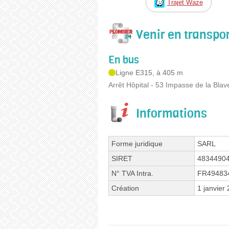
Trajet Waze
Venir en transp
En bus
Ligne E315, à 405 m
Arrêt Hôpital - 53 Impasse de la Blav
Informations
Forme juridique
SARL
SIRET
4834490
N° TVA Intra.
FR49483
Création
1 janvier