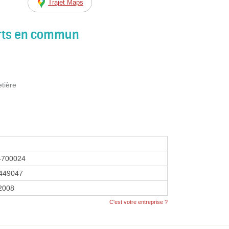
Trajet Maps
orts en commun
etière
4700024
449047
 2008
C'est votre entreprise ?