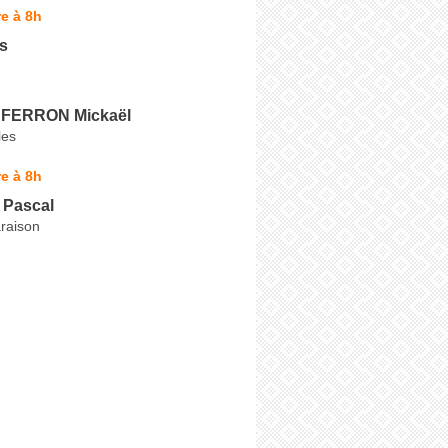
e à 8h
ls
 FERRON Mickaël
les
e à 8h
Pascal
raison