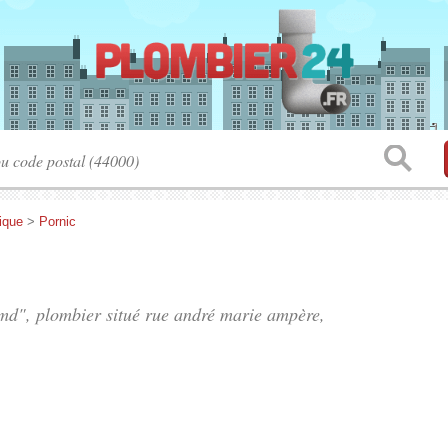
tique
>
Pornic
Jmd", plombier situé
rue andré marie ampère
,