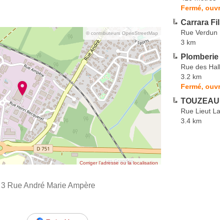
Fermé, ouvr
Carrara Fi
Rue Verdun
© contributeurs OpenStreetMap
3 km
Plomberie
Rue des Hal
3.2 km
Fermé, ouvr
TOUZEAU 
Rue Lieut La
3.4 km
Corriger l’adresse ou la localisation
re 3 Rue André Marie Ampère