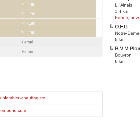
L l'Alnais
7h - 19h
3.4 km
7h - 19h
Fermé, ouvr
7h - 19h
O.F.G
Notre-Dame
7h - 19h
5 km
Fermé
B.V.M Plo
Fermé
Bouvron
8 km
 plombier-chauffagiste
lomberie.com