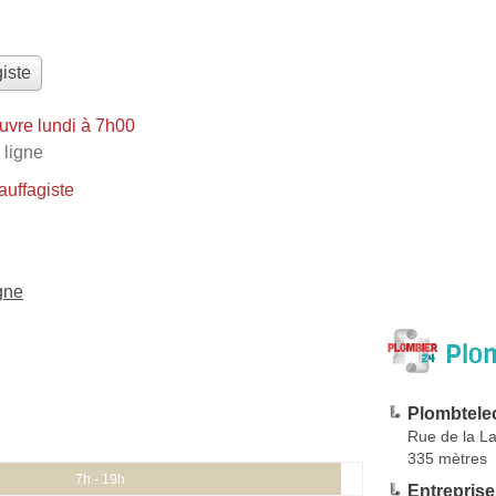
iste
uvre lundi à 7h00
 ligne
uffagiste
gne
Plom
Plombtele
Rue de la L
335 mètres
7h - 19h
Entrepris