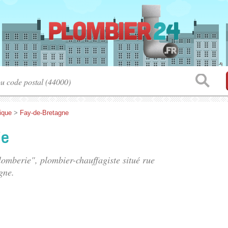
tique
>
Fay-de-Bretagne
ie
lomberie", plombier-chauffagiste situé
rue
gne.