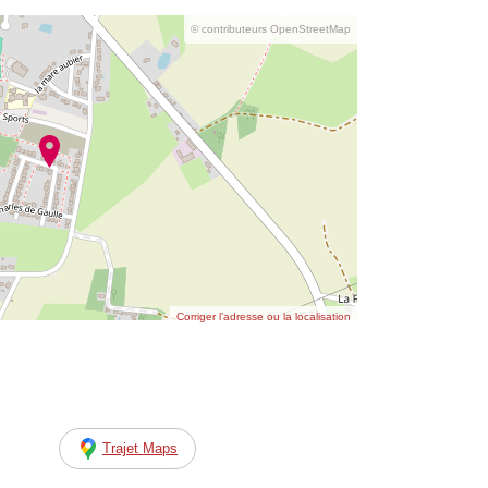
© contributeurs OpenStreetMap
Corriger l’adresse ou la localisation
Trajet Maps