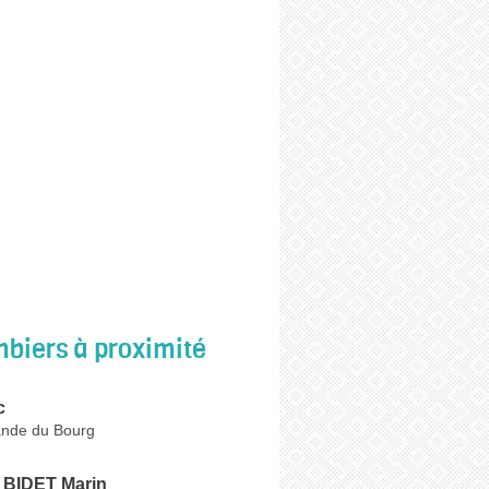
biers à proximité
c
ande du Bourg
e BIDET Marin