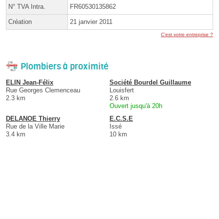
N° TVA Intra.
FR60530135862
Création
21 janvier 2011
C'est votre entreprise ?
Plombiers à proximité
ELIN Jean-Félix
Société Bourdel Guillaume
Rue Georges Clemenceau
Louisfert
2.3 km
2.6 km
Ouvert jusqu'à 20h
DELANOE Thierry
E.C.S.E
Rue de la Ville Marie
Issé
3.4 km
10 km