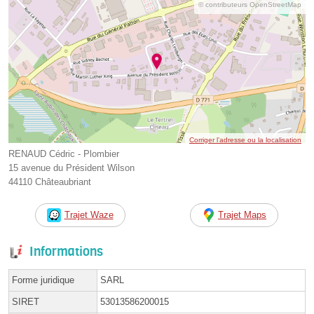
© contributeurs OpenStreetMap
Corriger l’adresse ou la localisation
RENAUD Cédric - Plombier
15 avenue du Président Wilson
44110 Châteaubriant
Trajet Waze
Trajet Maps
Informations
Forme juridique
SARL
SIRET
53013586200015