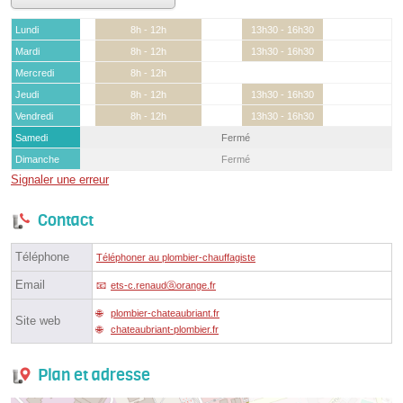
Lundi
8h - 12h
13h30 - 16h30
Mardi
8h - 12h
13h30 - 16h30
Mercredi
8h - 12h
Jeudi
8h - 12h
13h30 - 16h30
Vendredi
8h - 12h
13h30 - 16h30
Samedi
Fermé
Dimanche
Fermé
Signaler une erreur
Contact
Téléphone
Téléphoner au plombier-chauffagiste
Email
ets-c.renaudⓐorange.fr
plombier-chateaubriant.fr
Site web
chateaubriant-plombier.fr
Plan et adresse