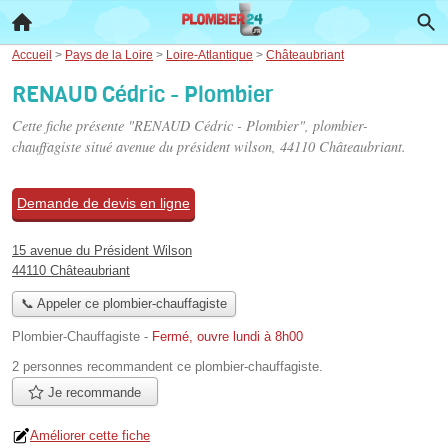
Accueil
>
Pays de la Loire
>
Loire-Atlantique
>
Châteaubriant
RENAUD Cédric - Plombier
Cette fiche présente "RENAUD Cédric - Plombier", plombier-
chauffagiste situé
avenue du président wilson
, 44110 Châteaubriant.
Demande de devis en ligne
15 avenue du Président Wilson
44110 Châteaubriant
📞 Appeler ce plombier-chauffagiste
Plombier-Chauffagiste
-
Fermé, ouvre lundi à 8h00
2 personnes
recommandent
ce plombier-chauffagiste.
Je recommande
Améliorer cette fiche