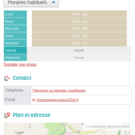
Lundi
7h30 - 19h
Mardi
7h30 - 19h
Mercredi
7h30 - 19h
Jeudi
7h30 - 19h
Vendredi
7h30 - 19h
Samedi
Fermé
Dimanche
Fermé
Signaler une erreur
Contact
Téléphone
Téléphoner au plombier-chauffagiste
Email
thomasetpascal.faureⓐsfr.fr
Plan et adresse
© contributeurs OpenStreetMap