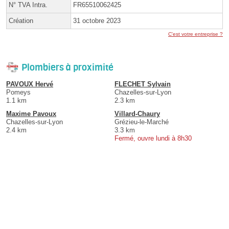
N° TVA Intra.
FR65510062425
Création
31 octobre 2023
C'est votre entreprise ?
Plombiers à proximité
PAVOUX Hervé
FLECHET Sylvain
Pomeys
Chazelles-sur-Lyon
1.1 km
2.3 km
Maxime Pavoux
Villard-Chaury
Chazelles-sur-Lyon
Grézieu-le-Marché
2.4 km
3.3 km
Fermé, ouvre lundi à 8h30