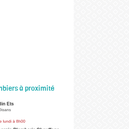
biers à proximité
in Ets
Oisans
e lundi à 8h00