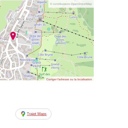
© contributeurs OpenStreetMap
Corriger l’adresse ou la localisation
Trajet Maps