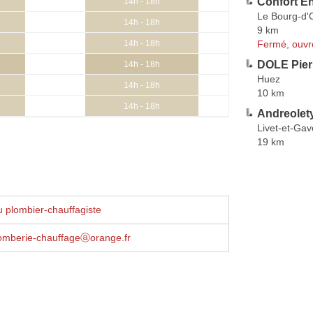
Confort E
14h - 18h
Le Bourg-d'
14h - 18h
9 km
Fermé, ouvr
14h - 18h
DOLE Pier
14h - 18h
Huez
14h - 18h
10 km
14h - 18h
Andreolety
Livet-et-Gav
19 km
 plombier-chauffagiste
lomberie-chauffageⓐorange.fr