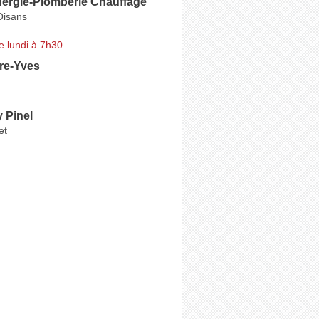
nergie-Plomberie Chauffage
Oisans
e lundi à 7h30
re-Yves
 Pinel
et