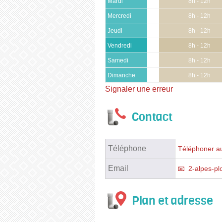
Mardi
8h - 12h
Mercredi
8h - 12h
Jeudi
8h - 12h
Vendredi
8h - 12h
Samedi
8h - 12h
Dimanche
8h - 12h
Signaler une erreur
Contact
Téléphone
Téléphoner au
Email
2-alpes-p
Plan et adresse