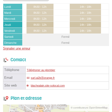
Lundi
8h30 - 12h
14h - 18h
Mardi
8h30 - 12h
14h - 18h
Mercredi
8h30 - 12h
14h - 18h
Jeudi
8h30 - 12h
14h - 18h
Vendredi
8h30 - 12h
14h - 18h
Samedi
Fermé
Dimanche
Fermé
Signaler une erreur
Contact
Téléphone
Téléphoner au plombier
Email
sarl.ai2bⓐorange.fr
Site web
blachealain.site-solocal.com
Plan et adresse
© contributeurs OpenStreetMap