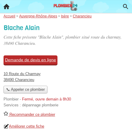
Accueil
>
Auvergne-Rhône-Alpes
>
Isère
>
Charancieu
Blache Alain
Cette fiche présente "Blache Alain", plombier situé
route du charmay
,
38490 Charancieu.
Demande de devis en ligne
10 Route du Charmay
38490 Charancieu
📞 Appeler ce plombier
Plombier
-
Fermé, ouvre demain à 8h30
Services :
dépannage plomberie
Recommander ce plombier
Améliorer cette fiche