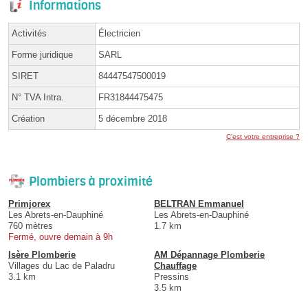
Informations
Activités
Électricien
Forme juridique
SARL
SIRET
84447547500019
N° TVA Intra.
FR31844475475
Création
5 décembre 2018
C'est votre entreprise ?
Plombiers à proximité
Primjorex
BELTRAN Emmanuel
Les Abrets-en-Dauphiné
Les Abrets-en-Dauphiné
760 mètres
1.7 km
Fermé, ouvre demain à 9h
Isère Plomberie
AM Dépannage Plomberie
Villages du Lac de Paladru
Chauffage
3.1 km
Pressins
3.5 km