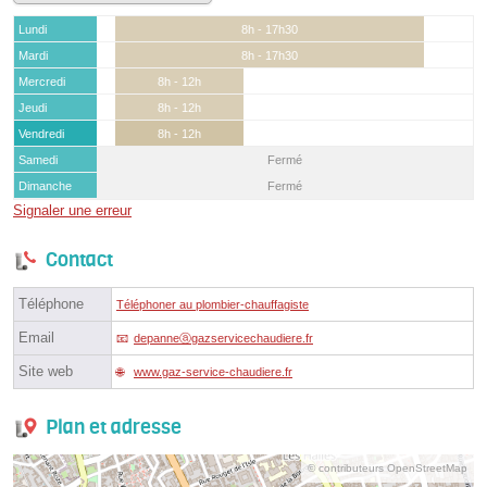
Lundi
8h - 17h30
Mardi
8h - 17h30
Mercredi
8h - 12h
Jeudi
8h - 12h
Vendredi
8h - 12h
Samedi
Fermé
Dimanche
Fermé
Signaler une erreur
Contact
Téléphone
Téléphoner au plombier-chauffagiste
Email
depanneⓐgazservicechaudiere.fr
Site web
www.gaz-service-chaudiere.fr
Plan et adresse
© contributeurs OpenStreetMap