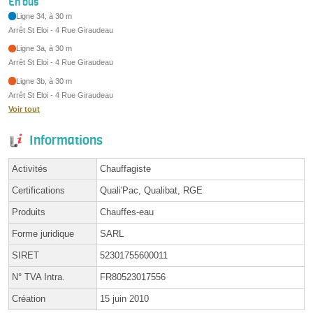
En bus
Ligne 34, à 30 m
Arrêt St Eloi - 4 Rue Giraudeau
Ligne 3a, à 30 m
Arrêt St Eloi - 4 Rue Giraudeau
Ligne 3b, à 30 m
Arrêt St Eloi - 4 Rue Giraudeau
Voir tout
Informations
Activités
Chauffagiste
Certifications
Quali'Pac, Qualibat, RGE
Produits
Chauffes-eau
Forme juridique
SARL
SIRET
52301755600011
N° TVA Intra.
FR80523017556
Création
15 juin 2010